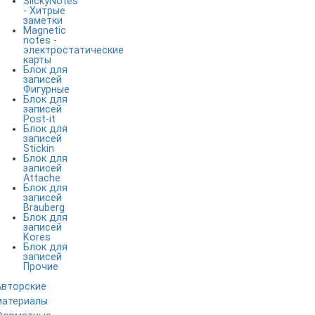
SlickyNotes
- Хитрые
заметки
Magnetic
notes -
электростатические
карты
Блок для
записей
Фигурные
Блок для
записей
Post-it
Блок для
записей
Stickin
Блок для
записей
Attache
Блок для
записей
Brauberg
Блок для
записей
Kores
Блок для
записей
Прочие
Авторские
материалы