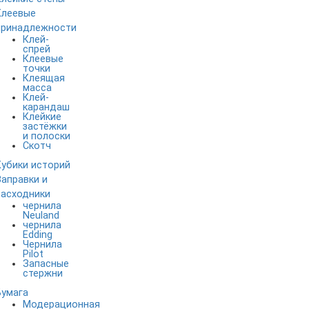
Клеевые
принадлежности
Клей-
спрей
Клеевые
точки
Клеящая
масса
Клей-
карандаш
Клейкие
застёжки
и полоски
Скотч
Кубики историй
Заправки и
расходники
чернила
Neuland
чернила
Edding
Чернила
Pilot
Запасные
стержни
Бумага
Модерационная