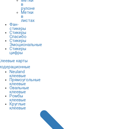
Метки
в
рулоне
Метки
в
листах
Фан-
стикеры
Стикеры
Спасибо
Стикеры
Эмоциональные
Стикеры
цифры
Клеевые карты
модерационные
Neuland
клеевые
Прямоугольные
клеевые
Овальные
клеевые
Ромбы
клеевые
Круглые
клеевые