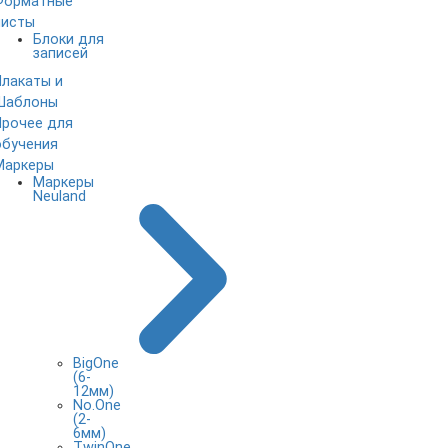
Форматные
листы
Блоки для
записей
Плакаты и
Шаблоны
Прочее для
обучения
Маркеры
Маркеры
Neuland
BigOne
(6-
12мм)
No.One
(2-
6мм)
TwinOne