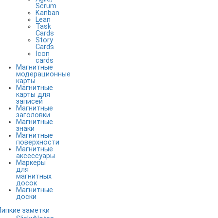
Scrum
Kanban
Lean
Task
Cards
Story
Cards
Icon
cards
Магнитные
модерационные
карты
Магнитные
карты для
записей
Магнитные
заголовки
Магнитные
знаки
Магнитные
поверхности
Магнитные
аксессуары
Маркеры
для
магнитных
досок
Магнитные
доски
Липкие заметки