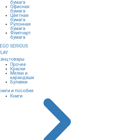
бумага
Офисная
бумага
Цветная
бумага
Рулонная
бумага
Флипчарт
бумага
LEGO SERIOUS
PLAY
Канцтовары
Прочее
Краски
Мелки и
карандаши
Булавки
Книги и пособия
Книги