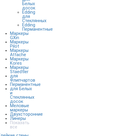
Белых
досок
Edding
для
Стеклянных
Edding
Перманентные
Маркеры
GXin
Маркеры
Pilot
Маркеры
Attache
Маркеры
Kores
Маркеры
Staedtler
для
Флипчартов
Перманентные
для Белых
и
Стеклянных
досок
Меловые
маркеры
Двухсторонние
Линеры
Показать
все
Клейкие стены