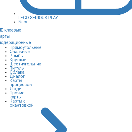
LEGO SERIOUS PLAY
Блог
НЕ клеевые
карты
модерационные
Прямоугольные
Овальные
Ромбы
Круглые
Шестиугольник
Титулы
Облака
Диалог
Карты
процессов
Люди
Прочие
карты
Карты с
окантовкой