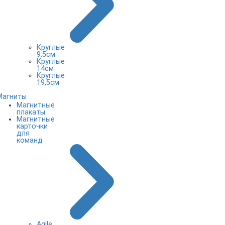
Круглые
9,5см
Круглые
14см
Круглые
19,5см
Магниты
Магнитные
плакаты
Магнитные
карточки
для
команд
Agile,