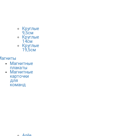
Круглые
9,5см
Круглые
14см
Круглые
19,5см
Магниты
Магнитные
плакаты
Магнитные
карточки
для
команд
Agile,