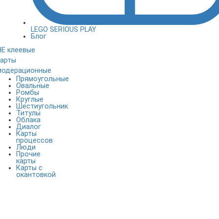
LEGO SERIOUS PLAY
Блог
НЕ клеевые
карты
модерационные
Прямоугольные
Овальные
Ромбы
Круглые
Шестиугольник
Титулы
Облака
Диалог
Карты
процессов
Люди
Прочие
карты
Карты с
окантовкой