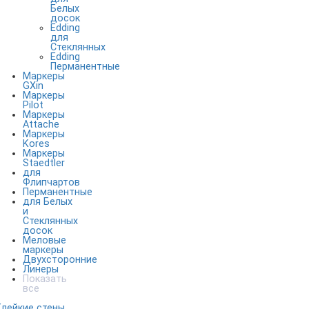
Белых
досок
Edding
для
Стеклянных
Edding
Перманентные
Маркеры
GXin
Маркеры
Pilot
Маркеры
Attache
Маркеры
Kores
Маркеры
Staedtler
для
Флипчартов
Перманентные
для Белых
и
Стеклянных
досок
Меловые
маркеры
Двухсторонние
Линеры
Показать
все
Клейкие стены