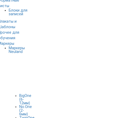
Форматные
листы
Блоки для
записей
Плакаты и
Шаблоны
Прочее для
обучения
Маркеры
Маркеры
Neuland
BigOne
(6-
12мм)
No.One
(2-
6мм)
TwinOne