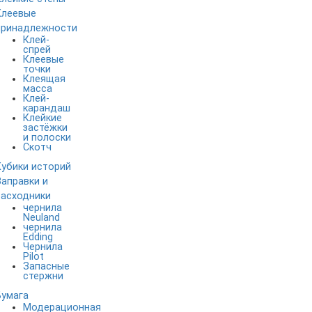
Клеевые
принадлежности
Клей-
спрей
Клеевые
точки
Клеящая
масса
Клей-
карандаш
Клейкие
застёжки
и полоски
Скотч
Кубики историй
Заправки и
расходники
чернила
Neuland
чернила
Edding
Чернила
Pilot
Запасные
стержни
Бумага
Модерационная