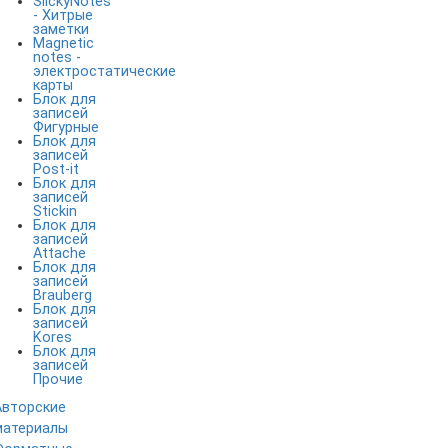
SlickyNotes
- Хитрые
заметки
Magnetic
notes -
электростатические
карты
Блок для
записей
Фигурные
Блок для
записей
Post-it
Блок для
записей
Stickin
Блок для
записей
Attache
Блок для
записей
Brauberg
Блок для
записей
Kores
Блок для
записей
Прочие
Авторские
материалы