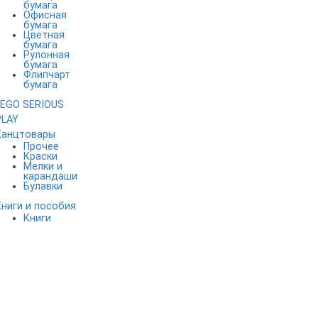
бумага
Офисная
бумага
Цветная
бумага
Рулонная
бумага
Флипчарт
бумага
LEGO SERIOUS
PLAY
Канцтовары
Прочее
Краски
Мелки и
карандаши
Булавки
Книги и пособия
Книги