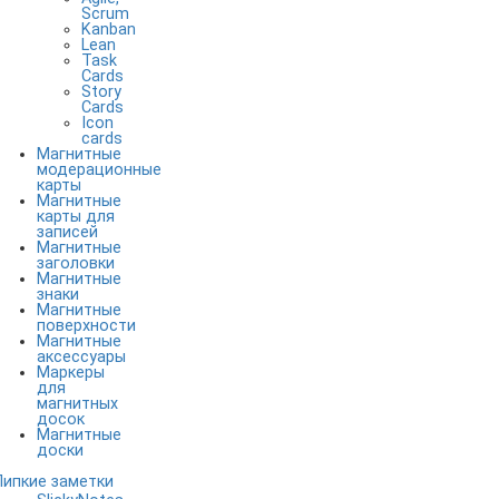
Scrum
Kanban
Lean
Task
Cards
Story
Cards
Icon
cards
Магнитные
модерационные
карты
Магнитные
карты для
записей
Магнитные
заголовки
Магнитные
знаки
Магнитные
поверхности
Магнитные
аксессуары
Маркеры
для
магнитных
досок
Магнитные
доски
Липкие заметки