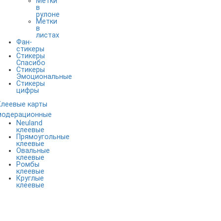
Метки
в
рулоне
Метки
в
листах
Фан-
стикеры
Стикеры
Спасибо
Стикеры
Эмоциональные
Стикеры
цифры
Клеевые карты
модерационные
Neuland
клеевые
Прямоугольные
клеевые
Овальные
клеевые
Ромбы
клеевые
Круглые
клеевые