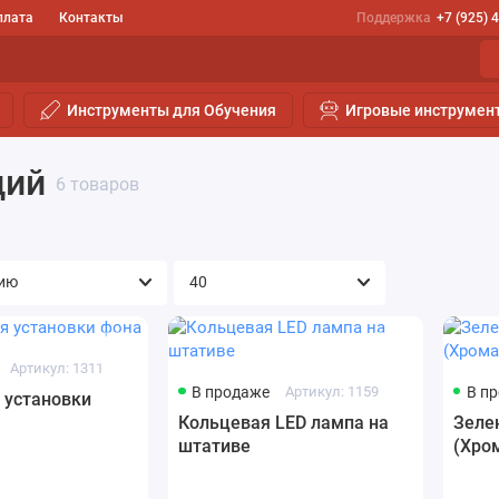
плата
Контакты
Поддержка
+7 (925) 
Инструменты для Обучения
Игровые инструмен
ций
6 товаров
й
Артикул: 1311
В продаже
Артикул: 1159
В п
 установки
Кольцевая LED лампа на
Зеле
штативе
(Хро