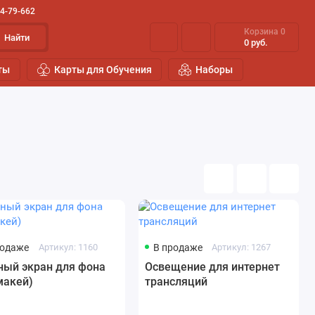
44-79-662
Корзина
0
Найти
0 руб.
ты
Карты для Обучения
Наборы
родаже
Артикул: 1160
В продаже
Артикул: 1267
ный экран для фона
Освещение для интернет
макей)
трансляций