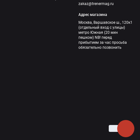
zakaz@trenermag.ru
Адрес магазина
Москва, Варшавское ш., 120к1
(отдельный вход с улицы)
метро Южная (20 мин
пешком) NB! перед
прибытием за час просьба
обязательно позвонить