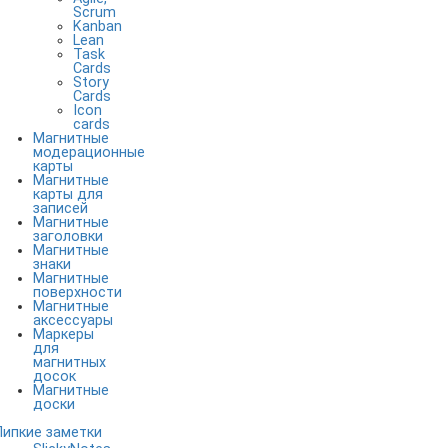
Scrum
Kanban
Lean
Task
Cards
Story
Cards
Icon
cards
Магнитные
модерационные
карты
Магнитные
карты для
записей
Магнитные
заголовки
Магнитные
знаки
Магнитные
поверхности
Магнитные
аксессуары
Маркеры
для
магнитных
досок
Магнитные
доски
Липкие заметки