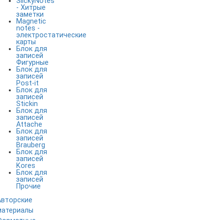
SlickyNotes
- Хитрые
заметки
Magnetic
notes -
электростатические
карты
Блок для
записей
Фигурные
Блок для
записей
Post-it
Блок для
записей
Stickin
Блок для
записей
Attache
Блок для
записей
Brauberg
Блок для
записей
Kores
Блок для
записей
Прочие
Авторские
материалы