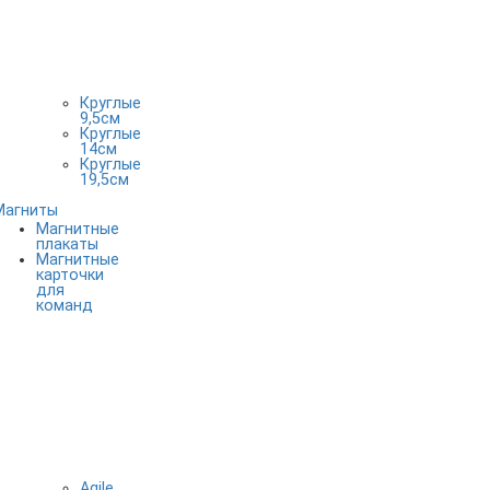
Круглые
9,5см
Круглые
14см
Круглые
19,5см
Магниты
Магнитные
плакаты
Магнитные
карточки
для
команд
Agile,