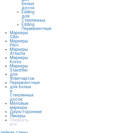
Белых
досок
Edding
для
Стеклянных
Edding
Перманентные
Маркеры
GXin
Маркеры
Pilot
Маркеры
Attache
Маркеры
Kores
Маркеры
Staedtler
для
Флипчартов
Перманентные
для Белых
и
Стеклянных
досок
Меловые
маркеры
Двухсторонние
Линеры
Показать
все
Клейкие стены