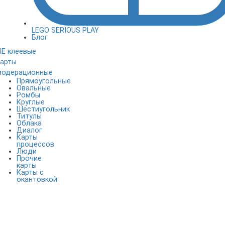
LEGO SERIOUS PLAY
Блог
НЕ клеевые
карты
модерационные
Прямоугольные
Овальные
Ромбы
Круглые
Шестиугольник
Титулы
Облака
Диалог
Карты
процессов
Люди
Прочие
карты
Карты с
окантовкой