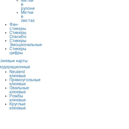
Метки
в
рулоне
Метки
в
листах
Фан-
стикеры
Стикеры
Спасибо
Стикеры
Эмоциональные
Стикеры
цифры
Клеевые карты
модерационные
Neuland
клеевые
Прямоугольные
клеевые
Овальные
клеевые
Ромбы
клеевые
Круглые
клеевые