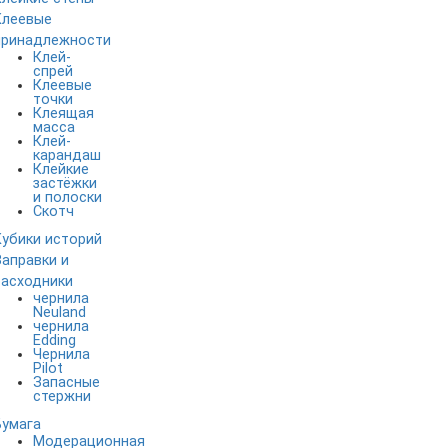
Клеевые
принадлежности
Клей-
спрей
Клеевые
точки
Клеящая
масса
Клей-
карандаш
Клейкие
застёжки
и полоски
Скотч
Кубики историй
Заправки и
расходники
чернила
Neuland
чернила
Edding
Чернила
Pilot
Запасные
стержни
Бумага
Модерационная