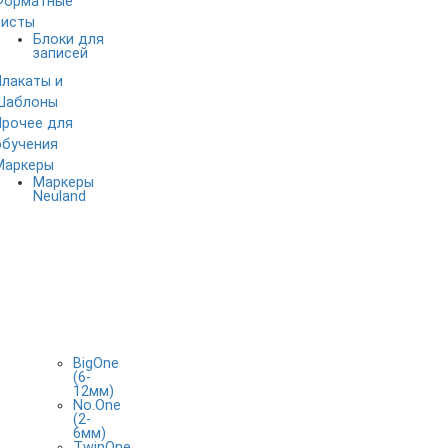
Форматные
листы
Блоки для
записей
Плакаты и
Шаблоны
Прочее для
обучения
Маркеры
Маркеры
Neuland
BigOne
(6-
12мм)
No.One
(2-
6мм)
TwinOne