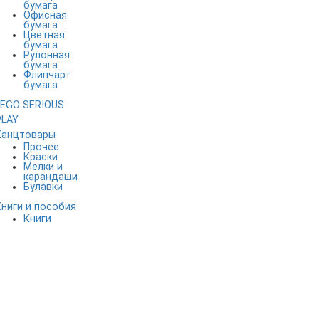
бумага
Офисная
бумага
Цветная
бумага
Рулонная
бумага
Флипчарт
бумага
LEGO SERIOUS
PLAY
Канцтовары
Прочее
Краски
Мелки и
карандаши
Булавки
Книги и пособия
Книги