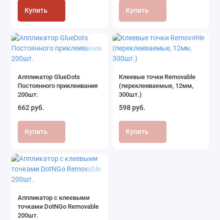
Книги и пособия
Купить
Купить
Разное для обучения
Аппликатор GlueDots
Клеевые точки Removable
Постоянного приклеивания
(переклеиваемые, 12мм,
200шт.
300шт.)
662 руб.
598 руб.
Купить
Купить
Аппликатор с клеевыми
точками DotNGo Removable
200шт.