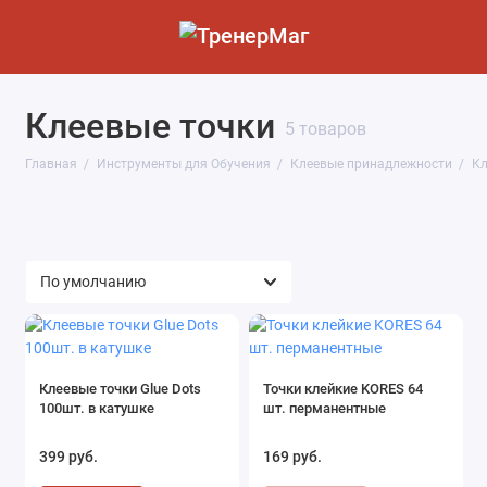
Клеевые точки
Маркеры
5 товаров
Главная
Инструменты для Обучения
Клеевые принадлежности
Кл
Клейкие стены
Клеевые принадлежности
Кубики историй
Заправки и расходники
Бумага
Клеевые точки Glue Dots
Точки клейкие KORES 64
100шт. в катушке
шт. перманентные
LEGO SERIOUS PLAY
399 руб.
169 руб.
Канцтовары