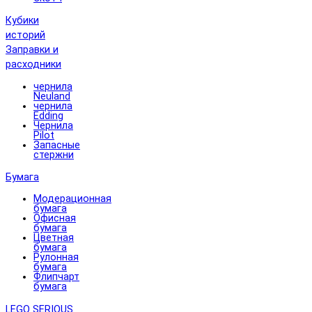
Кубики
историй
Заправки и
расходники
чернила
Neuland
чернила
Edding
Чернила
Pilot
Запасные
стержни
Бумага
Модерационная
бумага
Офисная
бумага
Цветная
бумага
Рулонная
бумага
Флипчарт
бумага
LEGO SERIOUS