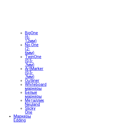
BigOne
(6-
12мм)
No.One
(2-
6мм)
TwinOne
(0,5-
7мм)
ArtMarker
(0,5-
7мм)
Outliner
Whiteboard
маркеры
Белые
маркеры
Металлик
Neuland
Slicky
One
Маркеры
Edding