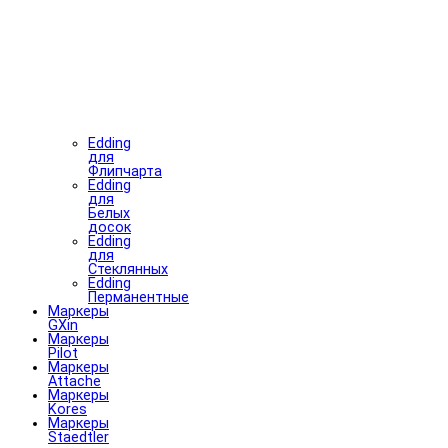
Edding
для
Флипчарта
Edding
для
Белых
досок
Edding
для
Стеклянных
Edding
Перманентные
Маркеры
GXin
Маркеры
Pilot
Маркеры
Attache
Маркеры
Kores
Маркеры
Staedtler