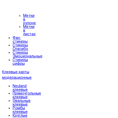
Метки
в
рулоне
Метки
в
листах
Фан-
стикеры
Стикеры
Спасибо
Стикеры
Эмоциональные
Стикеры
цифры
Клеевые карты
модерационные
Neuland
клеевые
Прямоугольные
клеевые
Овальные
клеевые
Ромбы
клеевые
Круглые