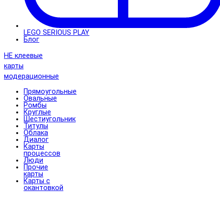
LEGO SERIOUS PLAY
Блог
НЕ клеевые
карты
модерационные
Прямоугольные
Овальные
Ромбы
Круглые
Шестиугольник
Титулы
Облака
Диалог
Карты
процессов
Люди
Прочие
карты
Карты с
окантовкой