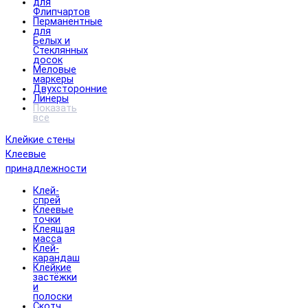
для
Флипчартов
Перманентные
для
Белых и
Стеклянных
досок
Меловые
маркеры
Двухсторонние
Линеры
Показать
все
Клейкие стены
Клеевые
принадлежности
Клей-
спрей
Клеевые
точки
Клеящая
масса
Клей-
карандаш
Клейкие
застёжки
и
полоски
Скотч