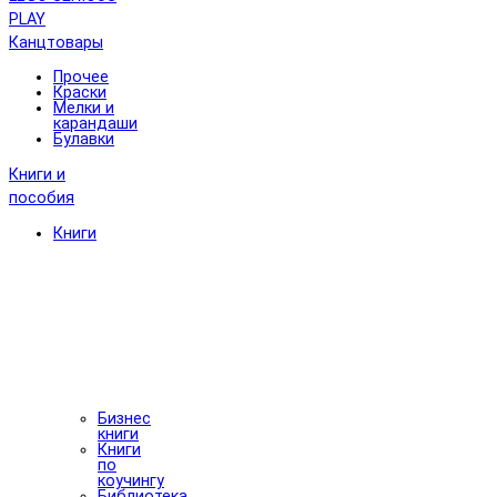
PLAY
Канцтовары
Прочее
Краски
Мелки и
карандаши
Булавки
Книги и
пособия
Книги
Бизнес
книги
Книги
по
коучингу
Библиотека