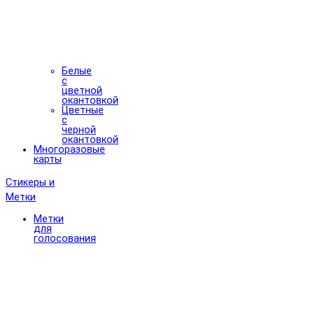
Белые
с
цветной
окантовкой
Цветные
с
черной
окантовкой
Многоразовые
карты
Стикеры и
Метки
Метки
для
голосования