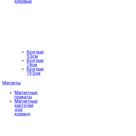
клеевые
Круглые
9,5см
Круглые
14см
Круглые
19,5см
Магниты
Магнитные
плакаты
Магнитные
карточки
для
команд