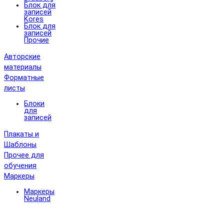
Блок для
записей
Kores
Блок для
записей
Прочие
Авторские
материалы
Форматные
листы
Блоки
для
записей
Плакаты и
Шаблоны
Прочее для
обучения
Маркеры
Маркеры
Neuland