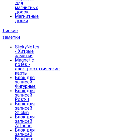
для
магнитных
досок
Магнитные
доски
Липкие
заметки
SlickyNotes
- Хитрые
заметки
Magnetic
notes -
электростатические
карты
Блок для
записей
Фигурные
Блок для
записей
Post-it
Блок для
записей
Stickin
Блок для
записей
Attache
Блок для
записей
Brauberg