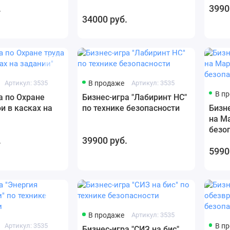
.
3990
34000 руб.
Артикул: 3535
В продаже
Артикул: 3535
В п
а по Охране
Бизнес-игра "Лабиринт НС"
и в касках на
по технике безопасности
Бизн
на Ма
безо
.
39900 руб.
5990
В продаже
Артикул: 3535
Артикул: 3535
В п
Бизнес-игра "СИЗ на бис"