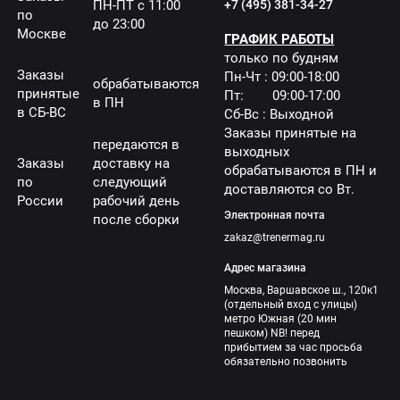
ПН-ПТ с 11:00
+7 (495) 381-34-27
по
до 23:00
Москве
ГРАФИК РАБОТЫ
только по будням
Заказы
Пн-Чт : 09:00-18:00
обрабатываются
принятые
Пт: 09:00-17:00
в ПН
в СБ-ВС
Сб-Вс : Выходной
Заказы принятые на
передаются в
выходных
Заказы
доставку на
обрабатываются в ПН и
по
следующий
доставляются со Вт.
России
рабочий день
Электронная почта
после сборки
zakaz@trenermag.ru
Адрес магазина
Москва, Варшавское ш., 120к1
(отдельный вход с улицы)
метро Южная (20 мин
пешком) NB! перед
прибытием за час просьба
обязательно позвонить