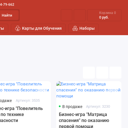
44-79-662
Корзина
0
Найти
0 руб.
ты
Карты для Обучения
Наборы
родаже
Артикул: 3535
В продаже
Артикул: 3230
ес-игра "Повелитель
 по технике
Бизнес-игра "Матрица
пасности
спасения" по оказанию
первой помощи