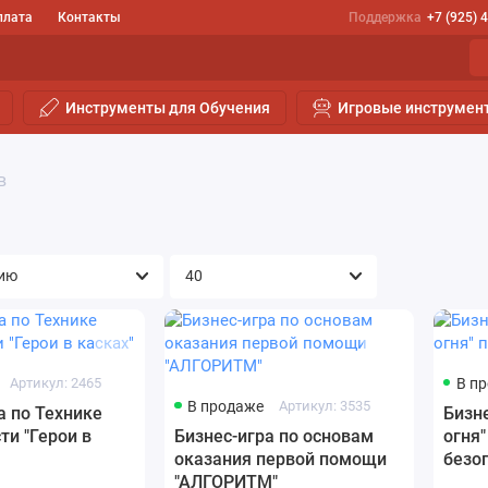
плата
Контакты
Поддержка
+7 (925) 
Инструменты для Обучения
Игровые инструмен
в
Артикул: 2465
В п
В продаже
Артикул: 3535
а по Технике
Бизн
ти "Герои в
Бизнес-игра по основам
огня"
оказания первой помощи
безо
"АЛГОРИТМ"