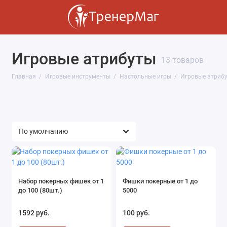
Игровые атрибуты
Игры для Команд
13 товаров
Главная
Игровые инструменты
Настольные игры
Игровые атриб
Настольные игры
Мячи
Карточные игры
Бизнес игры
Коучинговые игры
Набор покерных фишек от 1
Фишки покерные от 1 до
до 100 (80шт.)
5000
Головоломки
1592 руб.
100 руб.
Фан-игры