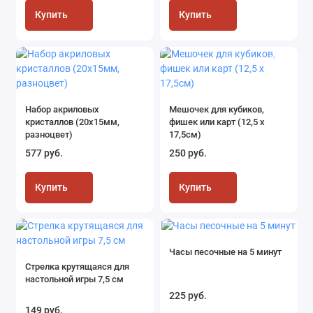
Весёлые старты
Купить
Купить
Техника безопасности
Коммуникации
Разное для игр
Набор акриловых
Мешочек для кубиков,
кристаллов (20х15мм,
фишек или карт (12,5 х
разноцвет)
17,5см)
Психологические игры
577 руб.
250 руб.
Купить
Купить
Часы песочные на 5 минут
Стрелка крутящаяся для
настольной игры 7,5 см
225 руб.
149 руб.