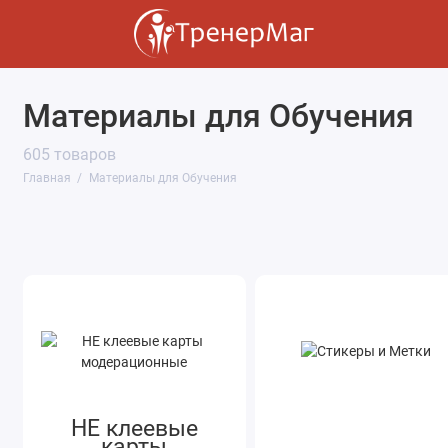
Материалы для Обучения
НЕ клеевые карты модерационные
605 товаров
Стикеры и Метки
Главная
Материалы для Обучения
Клеевые карты модерационные
Магниты
Липкие заметки
Авторские материалы
Форматные листы
НЕ клеевые
Плакаты и Шаблоны
карты