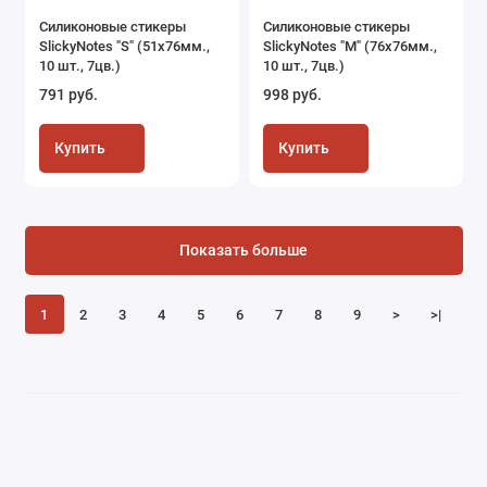
Силиконовые cтикеры
Силиконовые стикеры
SlickyNotes "S" (51х76мм.,
SlickyNotes "M" (76х76мм.,
10 шт., 7цв.)
10 шт., 7цв.)
791 руб.
998 руб.
Купить
Купить
Показать больше
1
2
3
4
5
6
7
8
9
>
>|