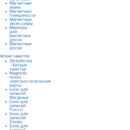
Магнитные
знаки
Магнитные
поверхности
Магнитные
аксессуары
Маркеры
для
магнитных
досок
Магнитные
доски
Липкие заметки
SlickyNotes
- Хитрые
заметки
Magnetic
notes -
электростатические
карты
Блок для
записей
Фигурные
Блок для
записей
Post-it
Блок для
записей
Stickin
Блок для