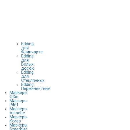
Edding
для
Флипчарта
Edding
для
Белых
досок
Edding
для
Стеклянных
Edding
Перманентные
Маркеры
GXin
Маркеры
Pilot
Маркеры
Attache
Маркеры
Kores
Маркеры
Staedtler