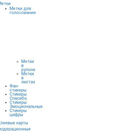
Метки
Метки для
голосования
Метки
в
рулоне
Метки
в
листах
Фан-
стикеры
Стикеры
Спасибо
Стикеры
Эмоциональные
Стикеры
цифры
Клеевые карты
модерационные