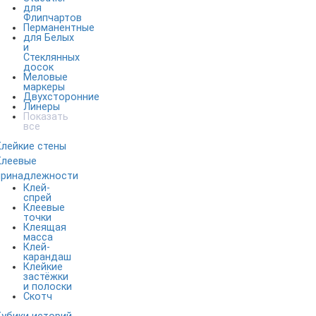
для
Флипчартов
Перманентные
для Белых
и
Стеклянных
досок
Меловые
маркеры
Двухсторонние
Линеры
Показать
все
Клейкие стены
Клеевые
принадлежности
Клей-
спрей
Клеевые
точки
Клеящая
масса
Клей-
карандаш
Клейкие
застёжки
и полоски
Скотч