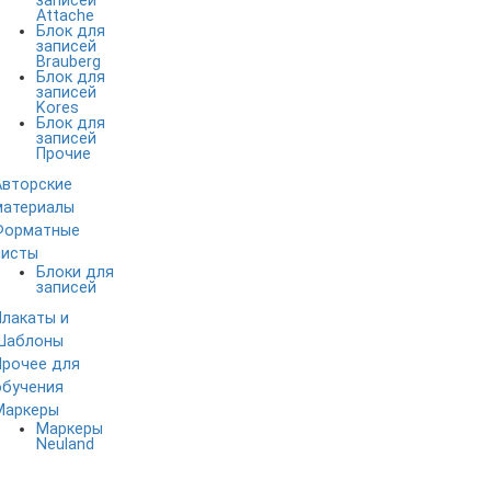
записей
Attache
Блок для
записей
Brauberg
Блок для
записей
Kores
Блок для
записей
Прочие
Авторские
материалы
Форматные
листы
Блоки для
записей
Плакаты и
Шаблоны
Прочее для
обучения
Маркеры
Маркеры
Neuland