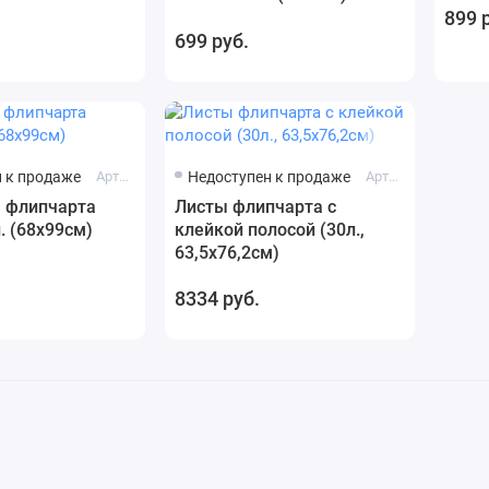
899 
699 руб.
 к продаже
Артикул: 1251
Недоступен к продаже
Артикул: 1782
я флипчарта
Листы флипчарта с
. (68х99см)
клейкой полосой (30л.,
63,5х76,2см)
8334 руб.