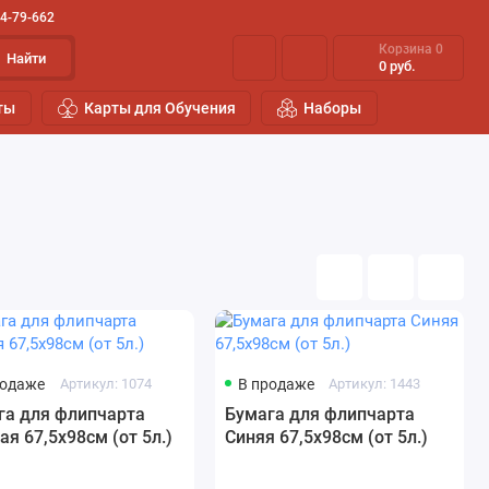
44-79-662
Корзина
0
Найти
0 руб.
ты
Карты для Обучения
Наборы
родаже
Артикул: 1074
В продаже
Артикул: 1443
га для флипчарта
Бумага для флипчарта
я 67,5х98см (от 5л.)
Синяя 67,5х98см (от 5л.)