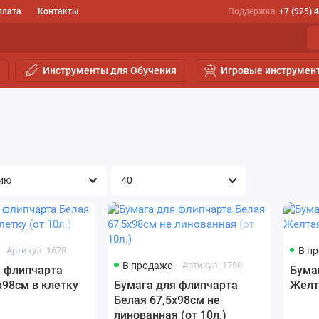
плата
Контакты
Поддержка
+7 (925) 
Инструменты для Обучения
Игровые инструмен
Артикул: 1678
В п
В продаже
Артикул: 1790
я флипчарта
Бума
х98см в клетку
Бумага для флипчарта
Желта
Белая 67,5х98см не
линованная (от 10л.)