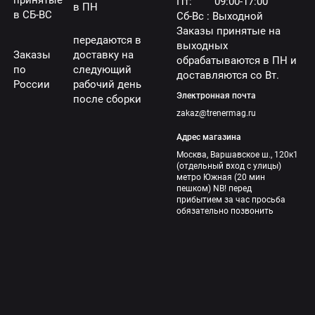
Пт: 09:00-17:00
в ПН
в СБ-ВС
Сб-Вс : Выходной
Заказы принятые на
передаются в
выходных
Заказы
доставку на
обрабатываются в ПН и
по
следующий
доставляются со Вт.
России
рабочий день
Электронная почта
после сборки
zakaz@trenermag.ru
Адрес магазина
Москва, Варшавское ш., 120к1
(отдельный вход с улицы)
метро Южная (20 мин
пешком) NB! перед
прибытием за час просьба
обязательно позвонить