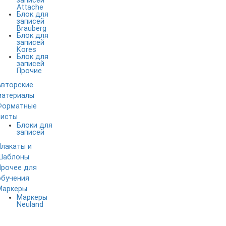
записей
Attache
Блок для
записей
Brauberg
Блок для
записей
Kores
Блок для
записей
Прочие
Авторские
материалы
Форматные
листы
Блоки для
записей
Плакаты и
Шаблоны
Прочее для
обучения
Маркеры
Маркеры
Neuland