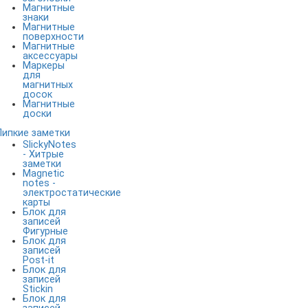
Магнитные
знаки
Магнитные
поверхности
Магнитные
аксессуары
Маркеры
для
магнитных
досок
Магнитные
доски
Липкие заметки
SlickyNotes
- Хитрые
заметки
Magnetic
notes -
электростатические
карты
Блок для
записей
Фигурные
Блок для
записей
Post-it
Блок для
записей
Stickin
Блок для