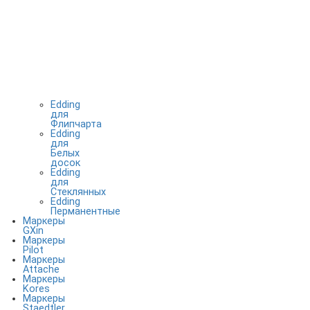
Edding
для
Флипчарта
Edding
для
Белых
досок
Edding
для
Стеклянных
Edding
Перманентные
Маркеры
GXin
Маркеры
Pilot
Маркеры
Attache
Маркеры
Kores
Маркеры
Staedtler