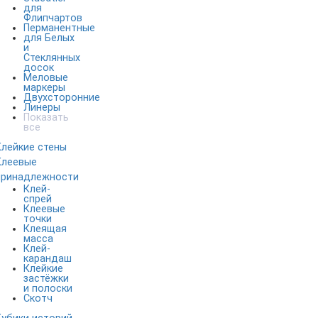
для
Флипчартов
Перманентные
для Белых
и
Стеклянных
досок
Меловые
маркеры
Двухсторонние
Линеры
Показать
все
Клейкие стены
Клеевые
принадлежности
Клей-
спрей
Клеевые
точки
Клеящая
масса
Клей-
карандаш
Клейкие
застёжки
и полоски
Скотч