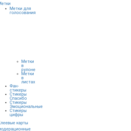
Метки
Метки для
голосования
Метки
в
рулоне
Метки
в
листах
Фан-
стикеры
Стикеры
Спасибо
Стикеры
Эмоциональные
Стикеры
цифры
Клеевые карты
модерационные