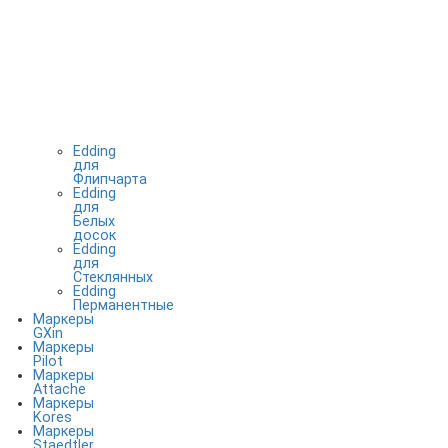
Edding
для
Флипчарта
Edding
для
Белых
досок
Edding
для
Стеклянных
Edding
Перманентные
Маркеры
GXin
Маркеры
Pilot
Маркеры
Attache
Маркеры
Kores
Маркеры
Staedtler