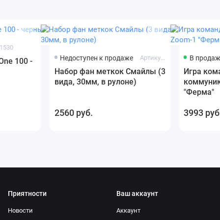
 1530
Недоступен к продаже
Артикул: 1966
В прода
One 100 -
Набор фан меткок Смайлы (3
Игра ком
вида, 30мм, в рулоне)
коммуни
"Ферма"
2560 руб.
3993 руб
Приятности
Ваш аккаунт
Новости
Аккаунт