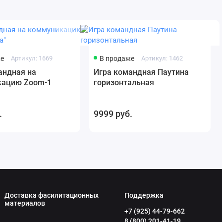
же
Артикул: 1669
В продаже
Артикул: 1462
андная на
Игра командная Паутина
кацию Zoom-1
горизонтальная
.
9999 руб.
Доставка фасилитационных
Поддержка
материалов
+7 (925) 44-79-662
8 (800) 201-41-19