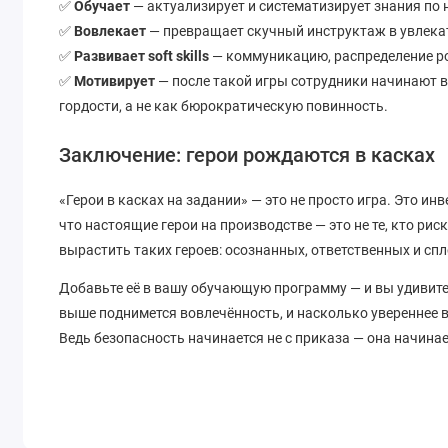
✅
Обучает
— актуализирует и систематизирует знания по 
✅
Вовлекает
— превращает скучный инструктаж в увлека
✅
Развивает soft skills
— коммуникацию, распределение ро
✅
Мотивирует
— после такой игры сотрудники начинают 
гордости, а не как бюрократическую повинность.
Заключение: герои рождаются в касках
«Герои в касках на задании» — это не просто игра. Это и
что настоящие герои на производстве — это не те, кто риск
вырастить таких героев: осознанных, ответственных и сп
Добавьте её в вашу обучающую программу — и вы удивит
выше поднимется вовлечённость, и насколько увереннее 
Ведь безопасность начинается не с приказа — она начинае