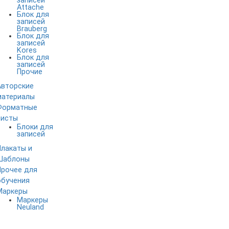
записей
Attache
Блок для
записей
Brauberg
Блок для
записей
Kores
Блок для
записей
Прочие
Авторские
материалы
Форматные
листы
Блоки для
записей
Плакаты и
Шаблоны
Прочее для
обучения
Маркеры
Маркеры
Neuland