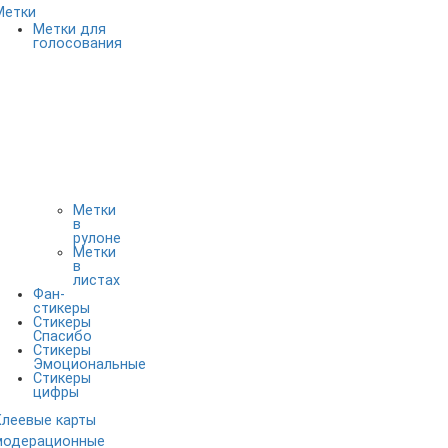
Метки
Метки для
голосования
Метки
в
рулоне
Метки
в
листах
Фан-
стикеры
Стикеры
Спасибо
Стикеры
Эмоциональные
Стикеры
цифры
Клеевые карты
модерационные