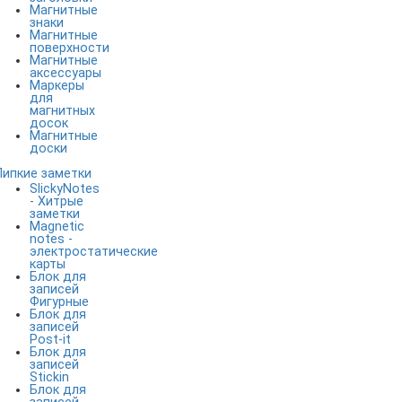
Магнитные
знаки
Магнитные
поверхности
Магнитные
аксессуары
Маркеры
для
магнитных
досок
Магнитные
доски
Липкие заметки
SlickyNotes
- Хитрые
заметки
Magnetic
notes -
электростатические
карты
Блок для
записей
Фигурные
Блок для
записей
Post-it
Блок для
записей
Stickin
Блок для