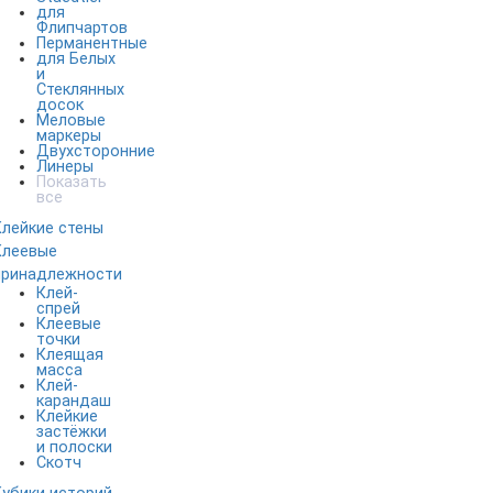
для
Флипчартов
Перманентные
для Белых
и
Стеклянных
досок
Меловые
маркеры
Двухсторонние
Линеры
Показать
все
Клейкие стены
Клеевые
принадлежности
Клей-
спрей
Клеевые
точки
Клеящая
масса
Клей-
карандаш
Клейкие
застёжки
и полоски
Скотч