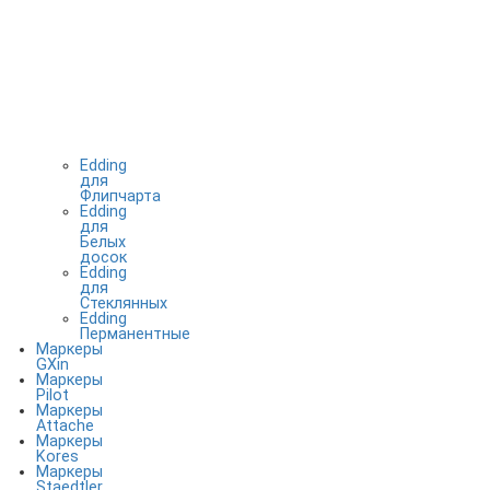
Edding
для
Флипчарта
Edding
для
Белых
досок
Edding
для
Стеклянных
Edding
Перманентные
Маркеры
GXin
Маркеры
Pilot
Маркеры
Attache
Маркеры
Kores
Маркеры
Staedtler