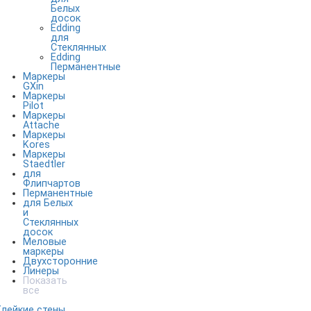
Белых
досок
Edding
для
Стеклянных
Edding
Перманентные
Маркеры
GXin
Маркеры
Pilot
Маркеры
Attache
Маркеры
Kores
Маркеры
Staedtler
для
Флипчартов
Перманентные
для Белых
и
Стеклянных
досок
Меловые
маркеры
Двухсторонние
Линеры
Показать
все
Клейкие стены