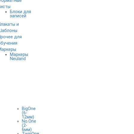
Форматные
листы
Блоки для
записей
Плакаты и
Шаблоны
Прочее для
обучения
Маркеры
Маркеры
Neuland
BigOne
(6-
12мм)
No.One
(2-
6мм)
TwinOne