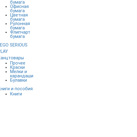
бумага
Офисная
бумага
Цветная
бумага
Рулонная
бумага
Флипчарт
бумага
LEGO SERIOUS
PLAY
Канцтовары
Прочее
Краски
Мелки и
карандаши
Булавки
Книги и пособия
Книги