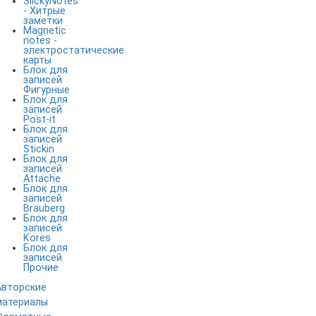
SlickyNotes
- Хитрые
заметки
Magnetic
notes -
электростатические
карты
Блок для
записей
Фигурные
Блок для
записей
Post-it
Блок для
записей
Stickin
Блок для
записей
Attache
Блок для
записей
Brauberg
Блок для
записей
Kores
Блок для
записей
Прочие
Авторские
материалы