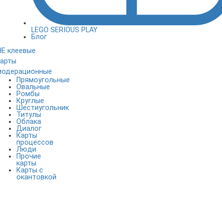
LEGO SERIOUS PLAY
Блог
НЕ клеевые
карты
модерационные
Прямоугольные
Овальные
Ромбы
Круглые
Шестиугольник
Титулы
Облака
Диалог
Карты
процессов
Люди
Прочие
карты
Карты с
окантовкой