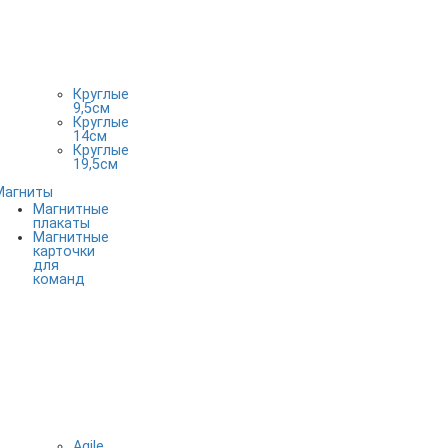
Круглые
9,5см
Круглые
14см
Круглые
19,5см
Магниты
Магнитные
плакаты
Магнитные
карточки
для
команд
Agile,