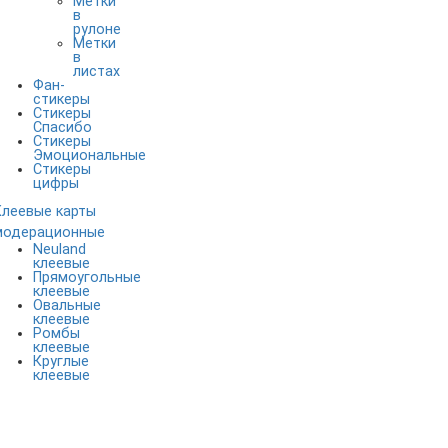
Метки
в
рулоне
Метки
в
листах
Фан-
стикеры
Стикеры
Спасибо
Стикеры
Эмоциональные
Стикеры
цифры
Клеевые карты
модерационные
Neuland
клеевые
Прямоугольные
клеевые
Овальные
клеевые
Ромбы
клеевые
Круглые
клеевые