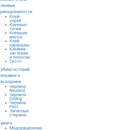
Клеевые
принадлежности
Клей-
спрей
Клеевые
точки
Клеящая
масса
Клей-
карандаш
Клейкие
застёжки
и полоски
Скотч
Кубики историй
Заправки и
расходники
чернила
Neuland
чернила
Edding
Чернила
Pilot
Запасные
стержни
Бумага
Модерационная