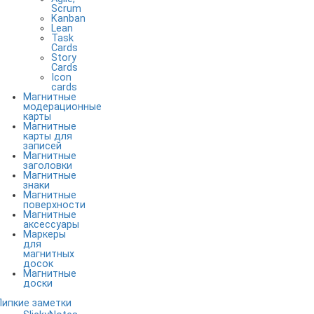
Scrum
Kanban
Lean
Task
Cards
Story
Cards
Icon
cards
Магнитные
модерационные
карты
Магнитные
карты для
записей
Магнитные
заголовки
Магнитные
знаки
Магнитные
поверхности
Магнитные
аксессуары
Маркеры
для
магнитных
досок
Магнитные
доски
Липкие заметки