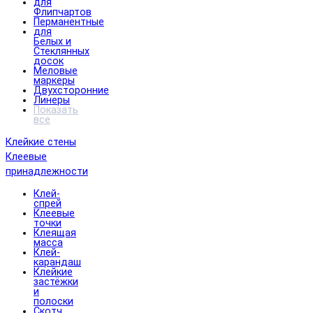
для
Флипчартов
Перманентные
для
Белых и
Стеклянных
досок
Меловые
маркеры
Двухсторонние
Линеры
Показать
все
Клейкие стены
Клеевые
принадлежности
Клей-
спрей
Клеевые
точки
Клеящая
масса
Клей-
карандаш
Клейкие
застёжки
и
полоски
Скотч