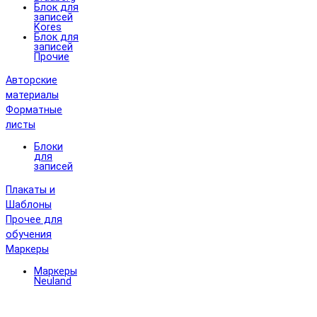
Блок для
записей
Kores
Блок для
записей
Прочие
Авторские
материалы
Форматные
листы
Блоки
для
записей
Плакаты и
Шаблоны
Прочее для
обучения
Маркеры
Маркеры
Neuland