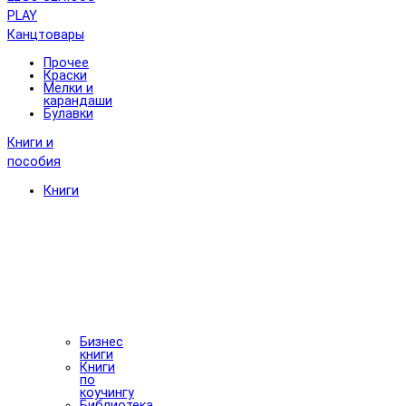
PLAY
Канцтовары
Прочее
Краски
Мелки и
карандаши
Булавки
Книги и
пособия
Книги
Бизнес
книги
Книги
по
коучингу
Библиотека