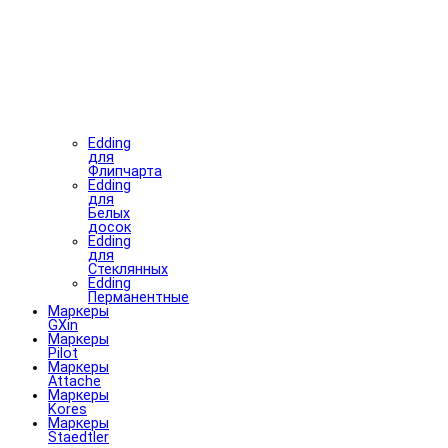
Edding
для
Флипчарта
Edding
для
Белых
досок
Edding
для
Стеклянных
Edding
Перманентные
Маркеры
GXin
Маркеры
Pilot
Маркеры
Attache
Маркеры
Kores
Маркеры
Staedtler