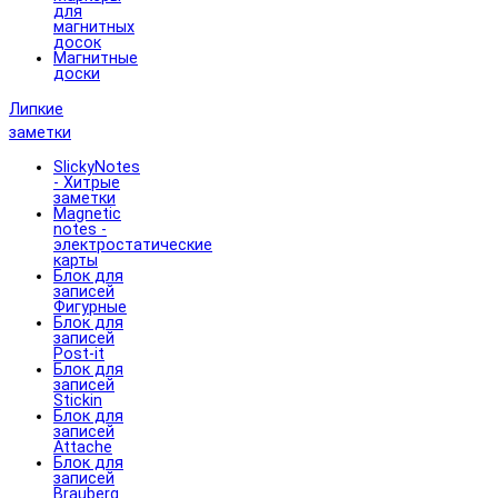
для
магнитных
досок
Магнитные
доски
Липкие
заметки
SlickyNotes
- Хитрые
заметки
Magnetic
notes -
электростатические
карты
Блок для
записей
Фигурные
Блок для
записей
Post-it
Блок для
записей
Stickin
Блок для
записей
Attache
Блок для
записей
Brauberg