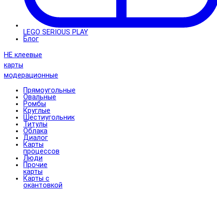
LEGO SERIOUS PLAY
Блог
НЕ клеевые
карты
модерационные
Прямоугольные
Овальные
Ромбы
Круглые
Шестиугольник
Титулы
Облака
Диалог
Карты
процессов
Люди
Прочие
карты
Карты с
окантовкой