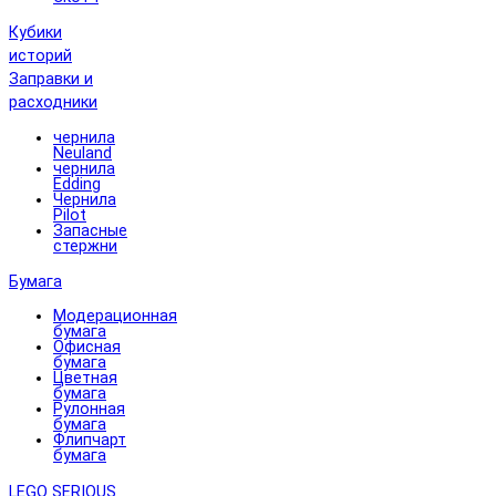
Кубики
историй
Заправки и
расходники
чернила
Neuland
чернила
Edding
Чернила
Pilot
Запасные
стержни
Бумага
Модерационная
бумага
Офисная
бумага
Цветная
бумага
Рулонная
бумага
Флипчарт
бумага
LEGO SERIOUS