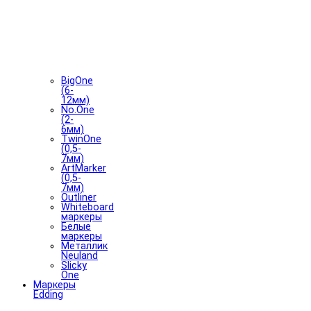
BigOne
(6-
12мм)
No.One
(2-
6мм)
TwinOne
(0,5-
7мм)
ArtMarker
(0,5-
7мм)
Outliner
Whiteboard
маркеры
Белые
маркеры
Металлик
Neuland
Slicky
One
Маркеры
Edding