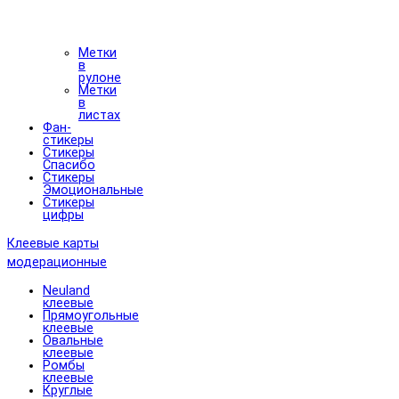
Метки
в
рулоне
Метки
в
листах
Фан-
стикеры
Стикеры
Спасибо
Стикеры
Эмоциональные
Стикеры
цифры
Клеевые карты
модерационные
Neuland
клеевые
Прямоугольные
клеевые
Овальные
клеевые
Ромбы
клеевые
Круглые