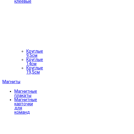
клеевые
Круглые
9,5см
Круглые
14см
Круглые
19,5см
Магниты
Магнитные
плакаты
Магнитные
карточки
для
команд