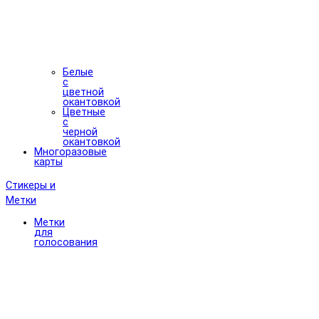
Белые
с
цветной
окантовкой
Цветные
с
черной
окантовкой
Многоразовые
карты
Стикеры и
Метки
Метки
для
голосования