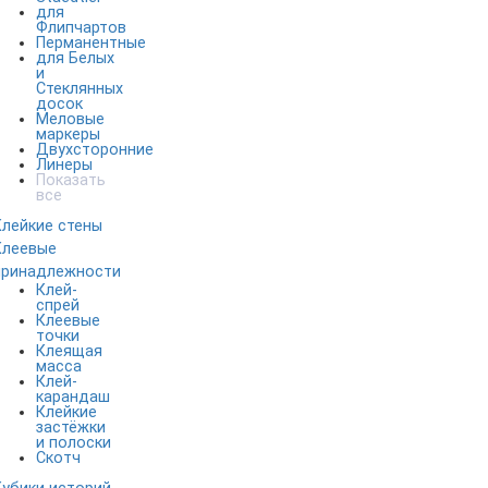
для
Флипчартов
Перманентные
для Белых
и
Стеклянных
досок
Меловые
маркеры
Двухсторонние
Линеры
Показать
все
Клейкие стены
Клеевые
принадлежности
Клей-
спрей
Клеевые
точки
Клеящая
масса
Клей-
карандаш
Клейкие
застёжки
и полоски
Скотч