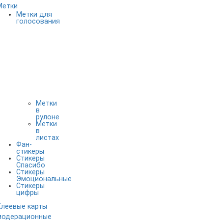
Метки
Метки для
голосования
Метки
в
рулоне
Метки
в
листах
Фан-
стикеры
Стикеры
Спасибо
Стикеры
Эмоциональные
Стикеры
цифры
Клеевые карты
модерационные