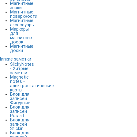
Магнитные
знаки
Магнитные
поверхности
Магнитные
аксессуары
Маркеры
для
магнитных
досок
Магнитные
доски
Липкие заметки
SlickyNotes
- Хитрые
заметки
Magnetic
notes -
электростатические
карты
Блок для
записей
Фигурные
Блок для
записей
Post-it
Блок для
записей
Stickin
Блок для