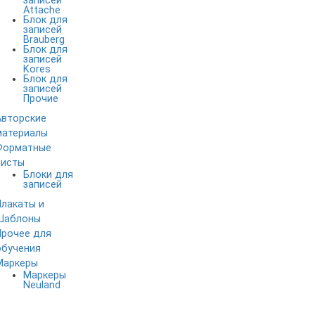
записей
Attache
Блок для
записей
Brauberg
Блок для
записей
Kores
Блок для
записей
Прочие
Авторские
материалы
Форматные
листы
Блоки для
записей
Плакаты и
Шаблоны
Прочее для
обучения
Маркеры
Маркеры
Neuland