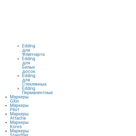
Edding
для
Флипчарта
Edding
для
Белых
досок
Edding
для
Стеклянных
Edding
Перманентные
Маркеры
GXin
Маркеры
Pilot
Маркеры
Attache
Маркеры
Kores
Маркеры
Staedtler