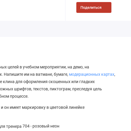
Поделиться
х целей в учебном мероприятии, на демо, на
. Напишите им на ватмане, бумаге,
модерационных картах
,
де клина для оформления скошенных или гладких
жных шрифтов, текстов, пиктограм, преследуя цель
бном процессе.
 и он имеет маркировку в цветовой линейке
704 - розовый неон