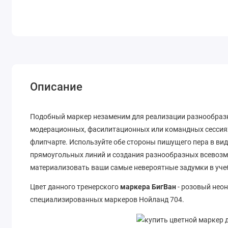
Описание
Подобный маркер незаменим для реализации разнообразны
модерационных, фасилитационных или командных сессиях
флипчарте. Используйте обе стороны пишущего пера в ви
прямоугольных линий и создания разнообразных всевозмо
материализовать ваши самые невероятные задумки в уче
Цвет данного тренерского
маркера БигВан
- розовый неон
специализированных маркеров Нойланд 704.