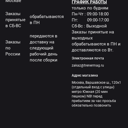
Москве
ГРАФИК РАБОТЫ
только по будням
Заказы
Пн-Чт : 09:00-18:00
обрабатываются
принятые
Пт: 09:00-17:00
в ПН
в СБ-ВС
Сб-Вс : Выходной
Заказы принятые на
передаются в
выходных
Заказы
доставку на
обрабатываются в ПН и
по
следующий
доставляются со Вт.
России
рабочий день
Электронная почта
после сборки
zakaz@trenermag.ru
Адрес магазина
Москва, Варшавское ш., 120к1
(отдельный вход с улицы)
метро Южная (20 мин
пешком) NB! перед
прибытием за час просьба
обязательно позвонить