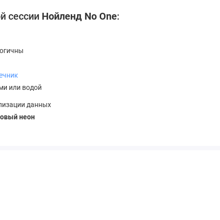
й сессии
Нойленд No One
:
логичны
ечник
ми или водой
лизации данных
зовый неон