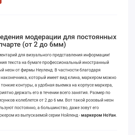
едения модерации для постоянных
чарте (от 2 до 6мм)
ентарий для визуального представления информации!
ния текста на бумаге профессиональный иностранный
ый неон от фирмы Неуленд. В частности благодаря
 наконечника, который имеет вид клина, маркером можно
и тонкие контуры, а удобная выемка на корпусе маркера,
иятно держать его в течении всего занятия. Размер по
исунков колеблется от 2 до 6 мм. Вот такой розовый неон
ьзуют постоянно, а большинство, даже зовут его
кером из выпускаемой серии Нойленд -
маркером НоУан
.