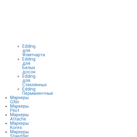
Edding
для
Флипчарта
Edding
для
Белых
досок
Edding
для
Стеклянных
Edding
Перманентные
Маркеры
GXin
Маркеры
Pilot
Маркеры
Attache
Маркеры
Kores
Маркеры
Staedtler