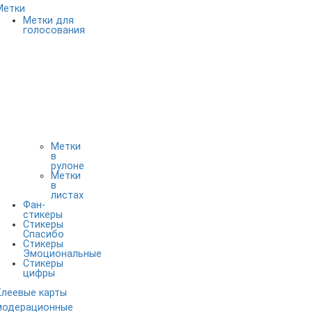
Метки
Метки для
голосования
Метки
в
рулоне
Метки
в
листах
Фан-
стикеры
Стикеры
Спасибо
Стикеры
Эмоциональные
Стикеры
цифры
Клеевые карты
модерационные