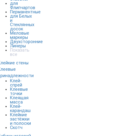
для
Флипчартов
Перманентные
для Белых
и
Стеклянных
досок
Меловые
маркеры
Двухсторонние
Линеры
Показать
все
Клейкие стены
Клеевые
принадлежности
Клей-
спрей
Клеевые
точки
Клеящая
масса
Клей-
карандаш
Клейкие
застёжки
и полоски
Скотч