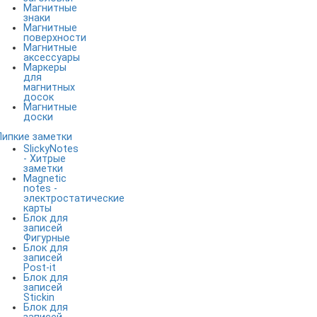
Магнитные
знаки
Магнитные
поверхности
Магнитные
аксессуары
Маркеры
для
магнитных
досок
Магнитные
доски
Липкие заметки
SlickyNotes
- Хитрые
заметки
Magnetic
notes -
электростатические
карты
Блок для
записей
Фигурные
Блок для
записей
Post-it
Блок для
записей
Stickin
Блок для