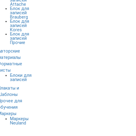
записей
Attache
Блок для
записей
Brauberg
Блок для
записей
Kores
Блок для
записей
Прочие
Авторские
материалы
Форматные
листы
Блоки для
записей
Плакаты и
Шаблоны
Прочее для
обучения
Маркеры
Маркеры
Neuland