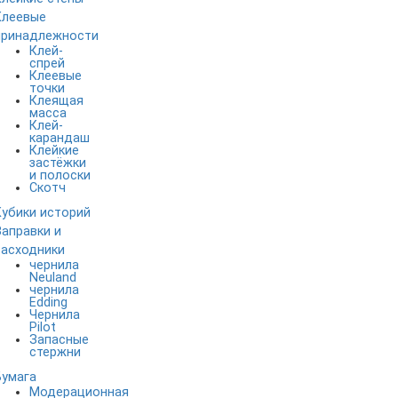
Клеевые
принадлежности
Клей-
спрей
Клеевые
точки
Клеящая
масса
Клей-
карандаш
Клейкие
застёжки
и полоски
Скотч
Кубики историй
Заправки и
расходники
чернила
Neuland
чернила
Edding
Чернила
Pilot
Запасные
стержни
Бумага
Модерационная