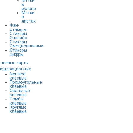
Метки
в
рулоне
Метки
в
листах
Фан-
стикеры
Стикеры
Спасибо
Стикеры
Эмоциональные
Стикеры
цифры
Клеевые карты
модерационные
Neuland
клеевые
Прямоугольные
клеевые
Овальные
клеевые
Ромбы
клеевые
Круглые
клеевые