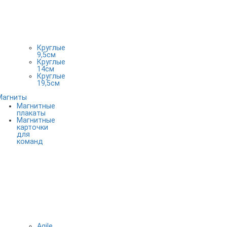
Круглые
9,5см
Круглые
14см
Круглые
19,5см
Магниты
Магнитные
плакаты
Магнитные
карточки
для
команд
Agile,