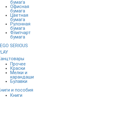
бумага
Офисная
бумага
Цветная
бумага
Рулонная
бумага
Флипчарт
бумага
LEGO SERIOUS
PLAY
Канцтовары
Прочее
Краски
Мелки и
карандаши
Булавки
Книги и пособия
Книги