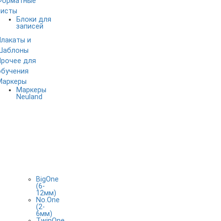
Форматные
листы
Блоки для
записей
Плакаты и
Шаблоны
Прочее для
обучения
Маркеры
Маркеры
Neuland
BigOne
(6-
12мм)
No.One
(2-
6мм)
TwinOne