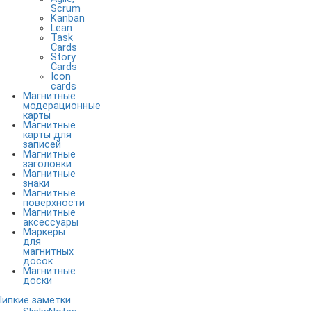
Scrum
Kanban
Lean
Task
Cards
Story
Cards
Icon
cards
Магнитные
модерационные
карты
Магнитные
карты для
записей
Магнитные
заголовки
Магнитные
знаки
Магнитные
поверхности
Магнитные
аксессуары
Маркеры
для
магнитных
досок
Магнитные
доски
Липкие заметки