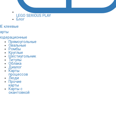
LEGO SERIOUS PLAY
Блог
НЕ клеевые
карты
модерационные
Прямоугольные
Овальные
Ромбы
Круглые
Шестиугольник
Титулы
Облака
Диалог
Карты
процессов
Люди
Прочие
карты
Карты с
окантовкой