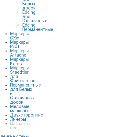
Белых
досок
Edding
для
Стеклянных
Edding
Перманентные
Маркеры
GXin
Маркеры
Pilot
Маркеры
Attache
Маркеры
Kores
Маркеры
Staedtler
для
Флипчартов
Перманентные
для Белых
и
Стеклянных
досок
Меловые
маркеры
Двухсторонние
Линеры
Показать
все
Клейкие стены