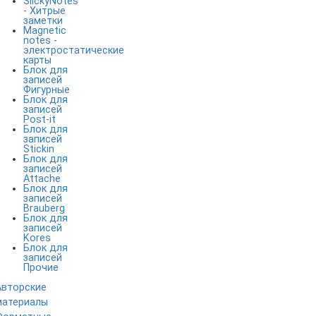
SlickyNotes
- Хитрые
заметки
Magnetic
notes -
электростатические
карты
Блок для
записей
Фигурные
Блок для
записей
Post-it
Блок для
записей
Stickin
Блок для
записей
Attache
Блок для
записей
Brauberg
Блок для
записей
Kores
Блок для
записей
Прочие
Авторские
материалы