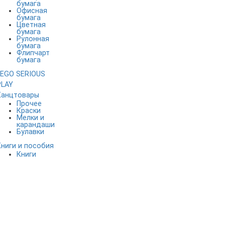
бумага
Офисная
бумага
Цветная
бумага
Рулонная
бумага
Флипчарт
бумага
LEGO SERIOUS
PLAY
Канцтовары
Прочее
Краски
Мелки и
карандаши
Булавки
Книги и пособия
Книги