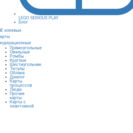
LEGO SERIOUS PLAY
Блог
НЕ клеевые
карты
модерационные
Прямоугольные
Овальные
Ромбы
Круглые
Шестиугольник
Титулы
Облака
Диалог
Карты
процессов
Люди
Прочие
карты
Карты с
окантовкой