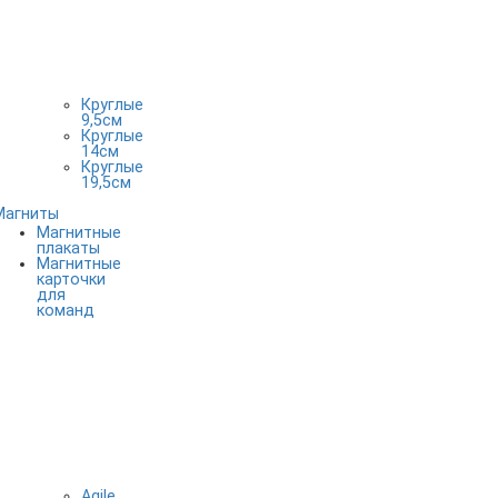
Круглые
9,5см
Круглые
14см
Круглые
19,5см
Магниты
Магнитные
плакаты
Магнитные
карточки
для
команд
Agile,