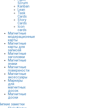
Scrum
Kanban
Lean
Task
Cards
Story
Cards
Icon
cards
Магнитные
модерационные
карты
Магнитные
карты для
записей
Магнитные
заголовки
Магнитные
знаки
Магнитные
поверхности
Магнитные
аксессуары
Маркеры
для
магнитных
досок
Магнитные
доски
Липкие заметки