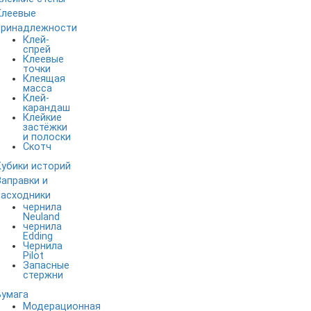
Клеевые
принадлежности
Клей-
спрей
Клеевые
точки
Клеящая
масса
Клей-
карандаш
Клейкие
застёжки
и полоски
Скотч
Кубики историй
Заправки и
расходники
чернила
Neuland
чернила
Edding
Чернила
Pilot
Запасные
стержни
Бумага
Модерационная