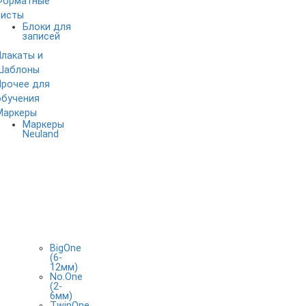
Форматные
листы
Блоки для
записей
Плакаты и
Шаблоны
Прочее для
обучения
Маркеры
Маркеры
Neuland
BigOne
(6-
12мм)
No.One
(2-
6мм)
TwinOne