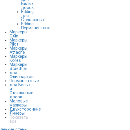
Белых
досок
Edding
для
Стеклянных
Edding
Перманентные
Маркеры
GXin
Маркеры
Pilot
Маркеры
Attache
Маркеры
Kores
Маркеры
Staedtler
для
Флипчартов
Перманентные
для Белых
и
Стеклянных
досок
Меловые
маркеры
Двухсторонние
Линеры
Показать
все
Клейкие стены