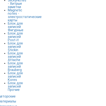
SlickyNotes
- Хитрые
заметки
Magnetic
notes -
электростатические
карты
Блок для
записей
Фигурные
Блок для
записей
Post-it
Блок для
записей
Stickin
Блок для
записей
Attache
Блок для
записей
Brauberg
Блок для
записей
Kores
Блок для
записей
Прочие
Авторские
материалы