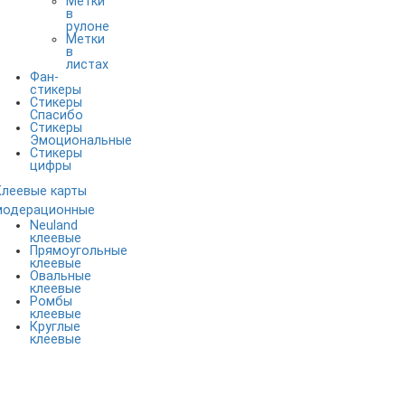
Метки
в
рулоне
Метки
в
листах
Фан-
стикеры
Стикеры
Спасибо
Стикеры
Эмоциональные
Стикеры
цифры
Клеевые карты
модерационные
Neuland
клеевые
Прямоугольные
клеевые
Овальные
клеевые
Ромбы
клеевые
Круглые
клеевые