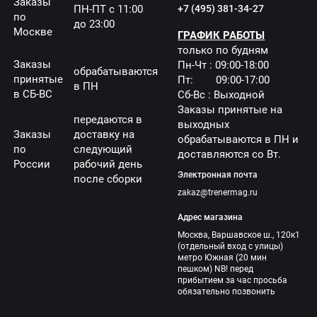
Заказы
ПН-ПТ с 11:00
+7 (495) 381-34-27
по
до 23:00
Москве
ГРАФИК РАБОТЫ
только по будням
Заказы
Пн-Чт : 09:00-18:00
обрабатываются
принятые
Пт: 09:00-17:00
в ПН
в СБ-ВС
Сб-Вс : Выходной
Заказы принятые на
передаются в
выходных
Заказы
доставку на
обрабатываются в ПН и
по
следующий
доставляются со Вт.
России
рабочий день
Электронная почта
после сборки
zakaz@trenermag.ru
Адрес магазина
Москва, Варшавское ш., 120к1
(отдельный вход с улицы)
метро Южная (20 мин
пешком) NB! перед
прибытием за час просьба
обязательно позвонить