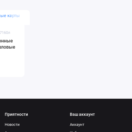
 7160л
онные
Лиловые
Приятности
Ваш аккаунт
Новости
Аккаунт