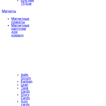
Круглые
19,5см
Магниты
Магнитные
плакаты
Магнитные
карточки
для
команд
Agile,
Scrum
Kanban
Lean
Task
Cards
Story
Cards
Icon
cards