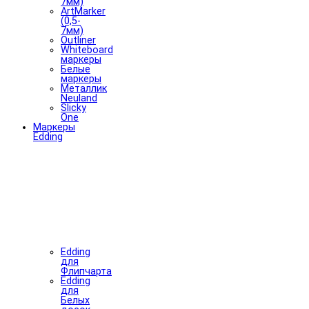
7мм)
ArtMarker
(0,5-
7мм)
Outliner
Whiteboard
маркеры
Белые
маркеры
Металлик
Neuland
Slicky
One
Маркеры
Edding
Edding
для
Флипчарта
Edding
для
Белых