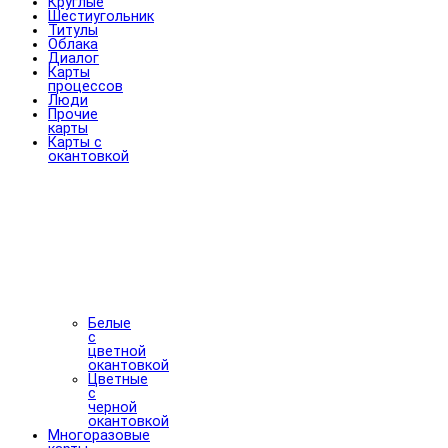
Круглые
Шестиугольник
Титулы
Облака
Диалог
Карты
процессов
Люди
Прочие
карты
Карты с
окантовкой
Белые
с
цветной
окантовкой
Цветные
с
черной
окантовкой
Многоразовые