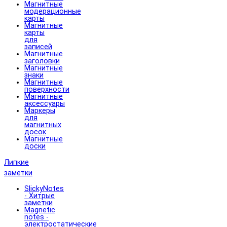
Магнитные
модерационные
карты
Магнитные
карты
для
записей
Магнитные
заголовки
Магнитные
знаки
Магнитные
поверхности
Магнитные
аксессуары
Маркеры
для
магнитных
досок
Магнитные
доски
Липкие
заметки
SlickyNotes
- Хитрые
заметки
Magnetic
notes -
электростатические