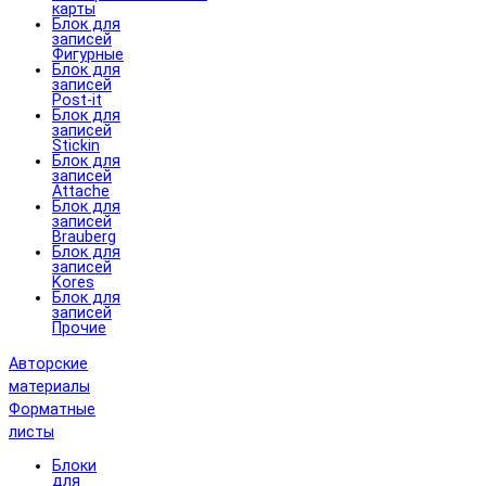
карты
Блок для
записей
Фигурные
Блок для
записей
Post-it
Блок для
записей
Stickin
Блок для
записей
Attache
Блок для
записей
Brauberg
Блок для
записей
Kores
Блок для
записей
Прочие
Авторские
материалы
Форматные
листы
Блоки
для