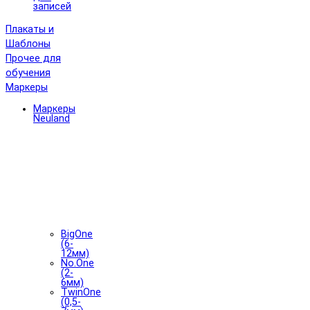
записей
Плакаты и
Шаблоны
Прочее для
обучения
Маркеры
Маркеры
Neuland
BigOne
(6-
12мм)
No.One
(2-
6мм)
TwinOne
(0,5-