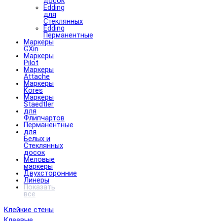
досок
Edding
для
Стеклянных
Edding
Перманентные
Маркеры
GXin
Маркеры
Pilot
Маркеры
Attache
Маркеры
Kores
Маркеры
Staedtler
для
Флипчартов
Перманентные
для
Белых и
Стеклянных
досок
Меловые
маркеры
Двухсторонние
Линеры
Показать
все
Клейкие стены
Клеевые