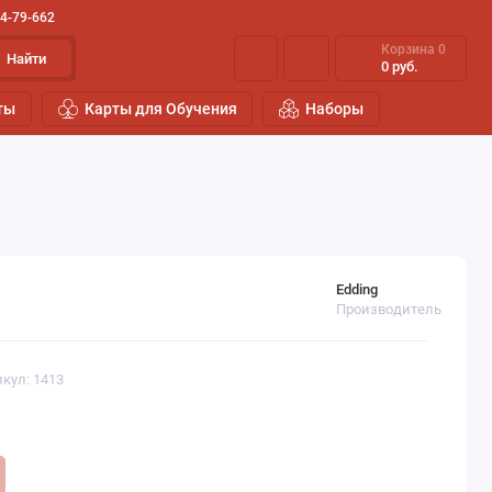
44-79-662
Корзина
0
Найти
0 руб.
ты
Карты для Обучения
Наборы
Edding
Производитель
кул: 1413