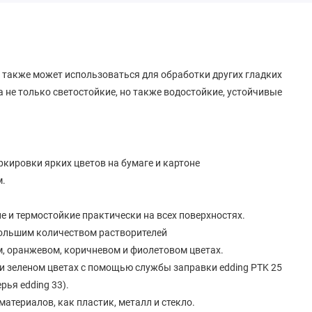
а также может использоваться для обработки других гладких
ла не только светостойкие, но также водостойкие, устойчивые
кировки ярких цветов на бумаге и картоне
м.
е и термостойкие практически на всех поверхностях.
большим количеством растворителей
ом, оранжевом, коричневом и фиолетовом цветах.
и зеленом цветах с помощью службы заправки edding PTK 25
ья edding 33).
атериалов, как пластик, металл и стекло.