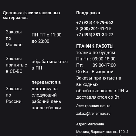
Доставка фасилитационных
Поддержка
материалов
+7 (925) 44-79-662
8 (800) 201-41-19
Заказы
ПН-ПТ с 11:00
+7 (495) 381-34-27
по
до 23:00
Москве
ГРАФИК РАБОТЫ
только по будням
Заказы
Пн-Чт : 09:00-18:00
обрабатываются
принятые
Пт: 09:00-17:00
в ПН
в СБ-ВС
Сб-Вс : Выходной
Заказы принятые на
передаются в
выходных
Заказы
доставку на
обрабатываются в ПН и
по
следующий
доставляются со Вт.
России
рабочий день
Электронная почта
после сборки
zakaz@trenermag.ru
Адрес магазина
Москва, Варшавское ш., 120к1