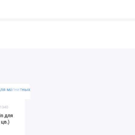
 1340
in для
 цв.)