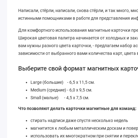
Написали, стёрли, написали, снова стёрли, и так много, 
истинными помощниками в работе для представления инф
Для комфортного использования магнитные карточки предс
Широкая цветовая палитра начинается от холодных и зака
вам нужны разного цвета карточки, - предлагаем набор асс
зависимости от выбранного вами количества карт, цвета
Выберите свой формат магнитных карто
Large (большие) - 6,5 х 11,5 см.
Medium (средние) - 6,0 х 9,5 см.
Small (малые) - 4,5 х 7,5 см.
Что позволяют делать карточки магнитные для команд:
стирать надписи даже спустя несколько недель
магнитится к любым металлическим доскам и пове
использовать их многократном при снятии и перекл