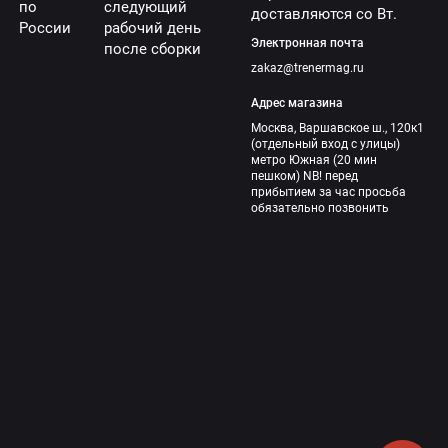
по
следующий
доставляются со Вт.
России
рабочий день
Электронная почта
после сборки
zakaz@trenermag.ru
Адрес магазина
Москва, Варшавское ш., 120к1
(отдельный вход с улицы)
метро Южная (20 мин
пешком) NB! перед
прибытием за час просьба
обязательно позвонить