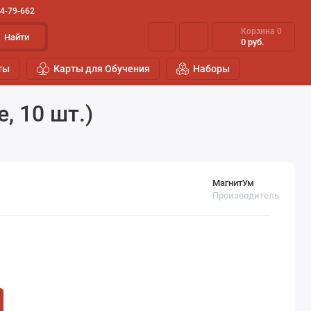
44-79-662
Корзина
0
Найти
0 руб.
ты
Карты для Обучения
Наборы
 10 шт.)
МагнитУм
Производитель