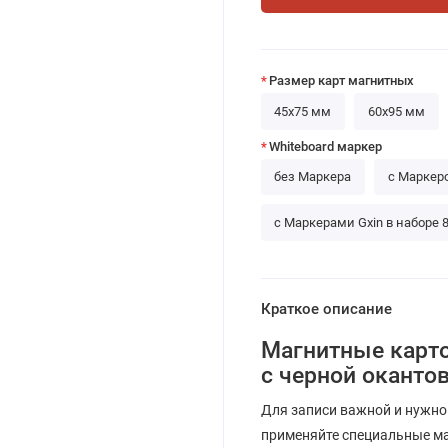
Размер карт магнитных
45х75 мм
60х95 мм
Whiteboard маркер
без Маркера
с Маркер
с Маркерами Gxin в наборе 8
Краткое описание
Магнитные карто
с черной оканто
Для записи важной и нужно
применяйте специальные ма