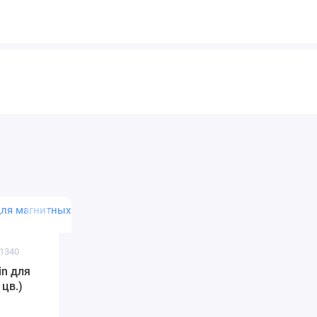
 1340
in для
 цв.)