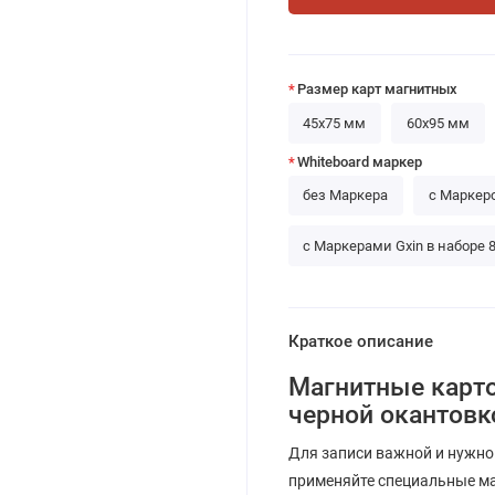
Размер карт магнитных
45х75 мм
60х95 мм
Whiteboard маркер
без Маркера
с Маркер
с Маркерами Gxin в наборе 8
Краткое описание
Магнитные карто
черной окантовк
Для записи важной и нужно
применяйте специальные ма