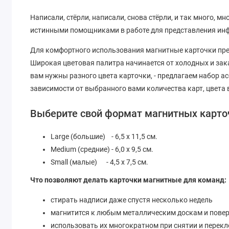
Написали, стёрли, написали, снова стёрли, и так много, 
истинными помощниками в работе для представления инф
Для комфортного использования магнитные карточки предс
Широкая цветовая палитра начинается от холодных и зака
вам нужны разного цвета карточки, - предлагаем набор асс
зависимости от выбранного вами количества карт, цвета
Выберите свой формат магнитных карто
Large (большие) - 6,5 х 11,5 см.
Medium (средние) - 6,0 х 9,5 см.
Small (малые) - 4,5 х 7,5 см.
Что позволяют делать карточки магнитные для команд:
стирать надписи даже спустя несколько недель
магнитится к любым металлическим доскам и пове
использовать их многократном при снятии и перекл