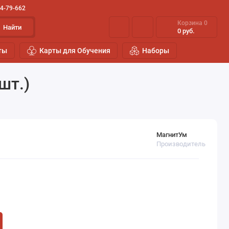
44-79-662
Корзина
0
Найти
0 руб.
ты
Карты для Обучения
Наборы
шт.)
МагнитУм
Производитель