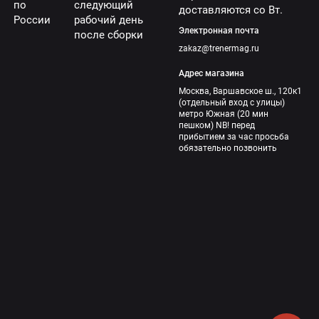
по
следующий
доставляются со Вт.
России
рабочий день
Электронная почта
после сборки
zakaz@trenermag.ru
Адрес магазина
Москва, Варшавское ш., 120к1
(отдельный вход с улицы)
метро Южная (20 мин
пешком) NB! перед
прибытием за час просьба
обязательно позвонить