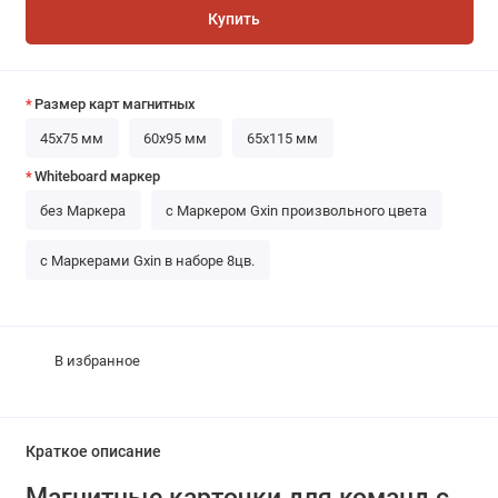
Купить
Размер карт магнитных
45х75 мм
60х95 мм
65х115 мм
Whiteboard маркер
без Маркера
с Маркером Gxin произвольного цвета
с Маркерами Gxin в наборе 8цв.
В избранное
Краткое описание
Магнитные карточки для команд с