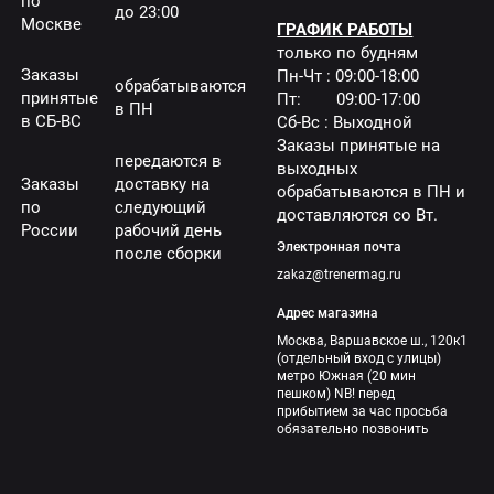
по
до 23:00
Москве
ГРАФИК РАБОТЫ
только по будням
Заказы
Пн-Чт : 09:00-18:00
обрабатываются
принятые
Пт: 09:00-17:00
в ПН
в СБ-ВС
Сб-Вс : Выходной
Заказы принятые на
передаются в
выходных
Заказы
доставку на
обрабатываются в ПН и
по
следующий
доставляются со Вт.
России
рабочий день
Электронная почта
после сборки
zakaz@trenermag.ru
Адрес магазина
Москва, Варшавское ш., 120к1
(отдельный вход с улицы)
метро Южная (20 мин
пешком) NB! перед
прибытием за час просьба
обязательно позвонить