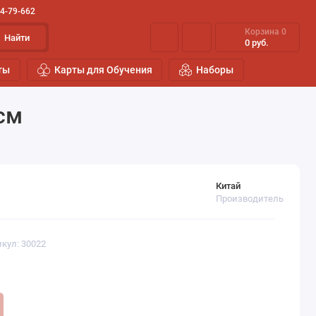
44-79-662
Корзина
0
Найти
0 руб.
ты
Карты для Обучения
Наборы
см
Китай
Производитель
икул: 30022