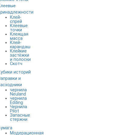
Клеевые
принадлежности
Клей-
спрей
Клеевые
точки
Клеящая
масса
Клей-
карандаш
Клейкие
застёжки
и полоски
Скотч
Кубики историй
Заправки и
расходники
чернила
Neuland
чернила
Edding
Чернила
Pilot
Запасные
стержни
Бумага
Модерационная