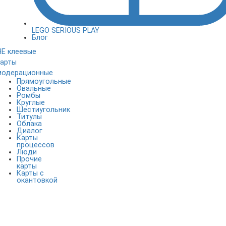
LEGO SERIOUS PLAY
Блог
НЕ клеевые
карты
модерационные
Прямоугольные
Овальные
Ромбы
Круглые
Шестиугольник
Титулы
Облака
Диалог
Карты
процессов
Люди
Прочие
карты
Карты с
окантовкой