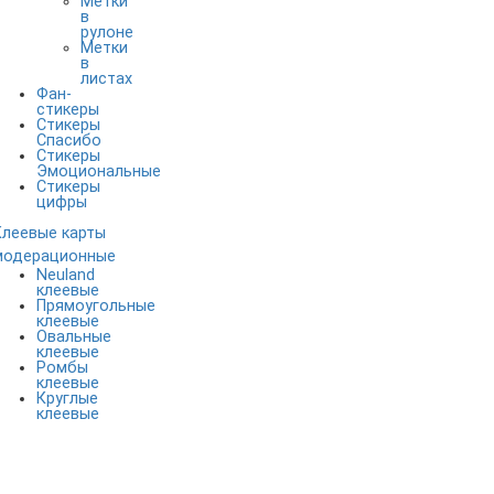
Метки
в
рулоне
Метки
в
листах
Фан-
стикеры
Стикеры
Спасибо
Стикеры
Эмоциональные
Стикеры
цифры
Клеевые карты
модерационные
Neuland
клеевые
Прямоугольные
клеевые
Овальные
клеевые
Ромбы
клеевые
Круглые
клеевые