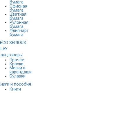
бумага
Офисная
бумага
Цветная
бумага
Рулонная
бумага
Флипчарт
бумага
LEGO SERIOUS
PLAY
Канцтовары
Прочее
Краски
Мелки и
карандаши
Булавки
Книги и пособия
Книги