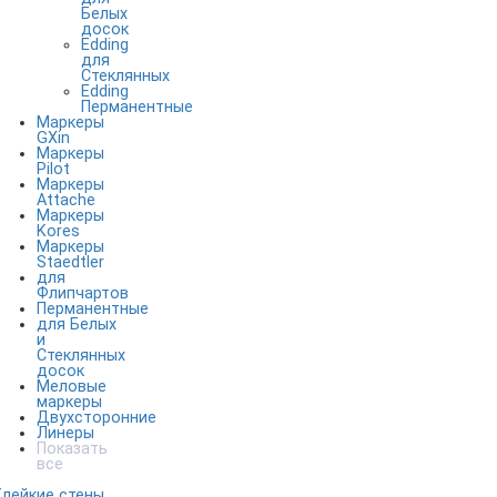
Белых
досок
Edding
для
Стеклянных
Edding
Перманентные
Маркеры
GXin
Маркеры
Pilot
Маркеры
Attache
Маркеры
Kores
Маркеры
Staedtler
для
Флипчартов
Перманентные
для Белых
и
Стеклянных
досок
Меловые
маркеры
Двухсторонние
Линеры
Показать
все
Клейкие стены