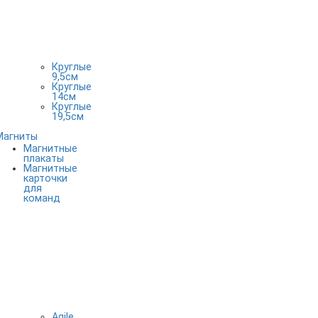
Круглые
9,5см
Круглые
14см
Круглые
19,5см
Магниты
Магнитные
плакаты
Магнитные
карточки
для
команд
Agile,