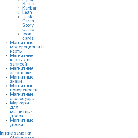
Scrum
Kanban
Lean
Task
Cards
Story
Cards
Icon
cards
Магнитные
модерационные
карты
Магнитные
карты для
записей
Магнитные
заголовки
Магнитные
знаки
Магнитные
поверхности
Магнитные
аксессуары
Маркеры
для
магнитных
досок
Магнитные
доски
Липкие заметки