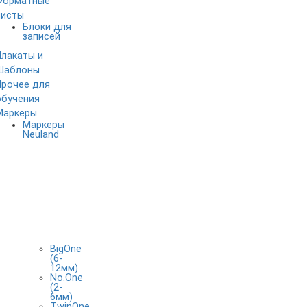
Форматные
листы
Блоки для
записей
Плакаты и
Шаблоны
Прочее для
обучения
Маркеры
Маркеры
Neuland
BigOne
(6-
12мм)
No.One
(2-
6мм)
TwinOne