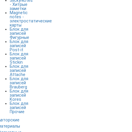
SlickyNotes
- Хитрые
заметки
Magnetic
notes -
электростатические
карты
Блок для
записей
Фигурные
Блок для
записей
Post-it
Блок для
записей
Stickin
Блок для
записей
Attache
Блок для
записей
Brauberg
Блок для
записей
Kores
Блок для
записей
Прочие
Авторские
материалы