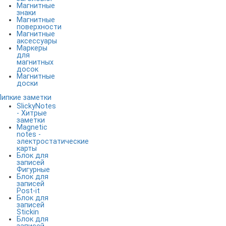
Магнитные
знаки
Магнитные
поверхности
Магнитные
аксессуары
Маркеры
для
магнитных
досок
Магнитные
доски
Липкие заметки
SlickyNotes
- Хитрые
заметки
Magnetic
notes -
электростатические
карты
Блок для
записей
Фигурные
Блок для
записей
Post-it
Блок для
записей
Stickin
Блок для