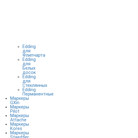
Edding
для
Флипчарта
Edding
для
Белых
досок
Edding
для
Стеклянных
Edding
Перманентные
Маркеры
GXin
Маркеры
Pilot
Маркеры
Attache
Маркеры
Kores
Маркеры
Staedtler