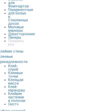
для
Флипчартов
Перманентные
для Белых
и
Стеклянных
досок
Меловые
маркеры
Двухсторонние
Линеры
Показать
все
Клейкие стены
Клеевые
принадлежности
Клей-
спрей
Клеевые
точки
Клеящая
масса
Клей-
карандаш
Клейкие
застёжки
и полоски
Скотч