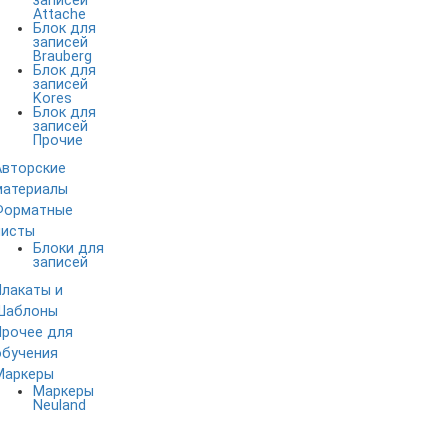
записей
Attache
Блок для
записей
Brauberg
Блок для
записей
Kores
Блок для
записей
Прочие
Авторские
материалы
Форматные
листы
Блоки для
записей
Плакаты и
Шаблоны
Прочее для
обучения
Маркеры
Маркеры
Neuland