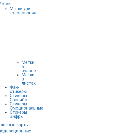
Метки
Метки для
голосования
Метки
в
рулоне
Метки
в
листах
Фан-
стикеры
Стикеры
Спасибо
Стикеры
Эмоциональные
Стикеры
цифры
Клеевые карты
модерационные