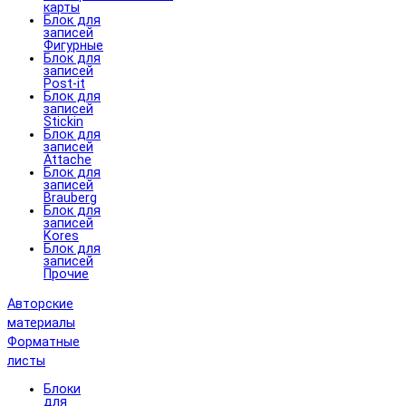
карты
Блок для
записей
Фигурные
Блок для
записей
Post-it
Блок для
записей
Stickin
Блок для
записей
Attache
Блок для
записей
Brauberg
Блок для
записей
Kores
Блок для
записей
Прочие
Авторские
материалы
Форматные
листы
Блоки
для