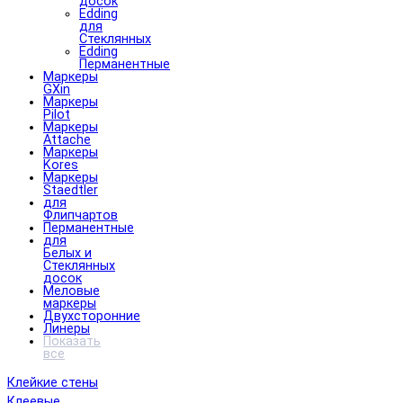
досок
Edding
для
Стеклянных
Edding
Перманентные
Маркеры
GXin
Маркеры
Pilot
Маркеры
Attache
Маркеры
Kores
Маркеры
Staedtler
для
Флипчартов
Перманентные
для
Белых и
Стеклянных
досок
Меловые
маркеры
Двухсторонние
Линеры
Показать
все
Клейкие стены
Клеевые