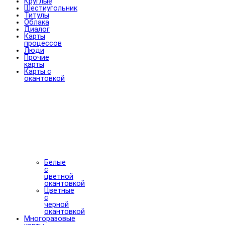
Круглые
Шестиугольник
Титулы
Облака
Диалог
Карты
процессов
Люди
Прочие
карты
Карты с
окантовкой
Белые
с
цветной
окантовкой
Цветные
с
черной
окантовкой
Многоразовые