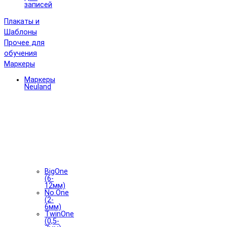
записей
Плакаты и
Шаблоны
Прочее для
обучения
Маркеры
Маркеры
Neuland
BigOne
(6-
12мм)
No.One
(2-
6мм)
TwinOne
(0,5-