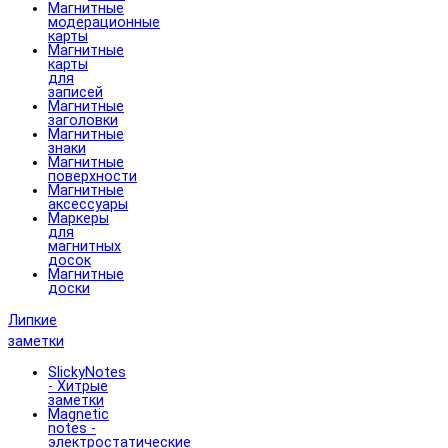
Магнитные
модерационные
карты
Магнитные
карты
для
записей
Магнитные
заголовки
Магнитные
знаки
Магнитные
поверхности
Магнитные
аксессуары
Маркеры
для
магнитных
досок
Магнитные
доски
Липкие
заметки
SlickyNotes
- Хитрые
заметки
Magnetic
notes -
электростатические