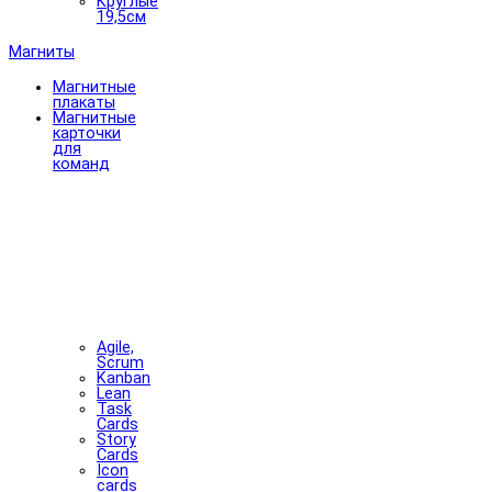
Круглые
19,5см
Магниты
Магнитные
плакаты
Магнитные
карточки
для
команд
Agile,
Scrum
Kanban
Lean
Task
Cards
Story
Cards
Icon
cards