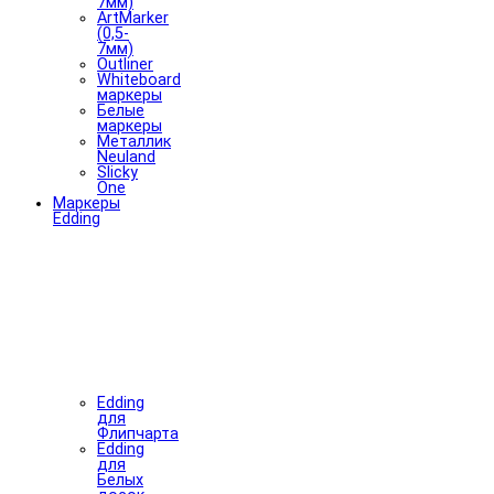
7мм)
ArtMarker
(0,5-
7мм)
Outliner
Whiteboard
маркеры
Белые
маркеры
Металлик
Neuland
Slicky
One
Маркеры
Edding
Edding
для
Флипчарта
Edding
для
Белых