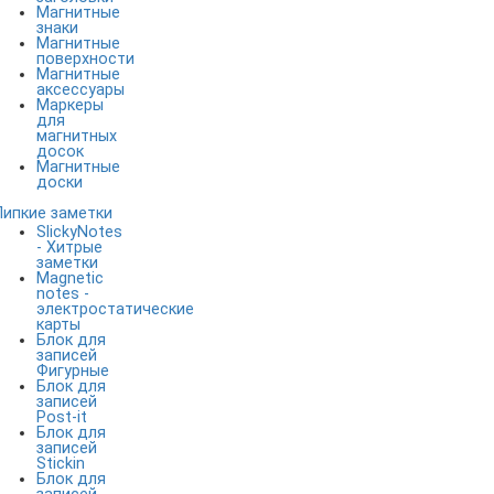
Магнитные
знаки
Магнитные
поверхности
Магнитные
аксессуары
Маркеры
для
магнитных
досок
Магнитные
доски
Липкие заметки
SlickyNotes
- Хитрые
заметки
Magnetic
notes -
электростатические
карты
Блок для
записей
Фигурные
Блок для
записей
Post-it
Блок для
записей
Stickin
Блок для