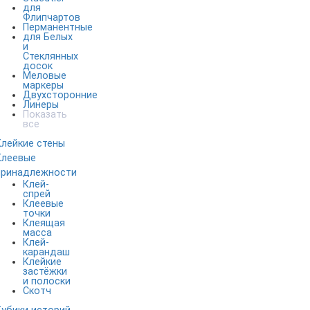
для
Флипчартов
Перманентные
для Белых
и
Стеклянных
досок
Меловые
маркеры
Двухсторонние
Линеры
Показать
все
Клейкие стены
Клеевые
принадлежности
Клей-
спрей
Клеевые
точки
Клеящая
масса
Клей-
карандаш
Клейкие
застёжки
и полоски
Скотч