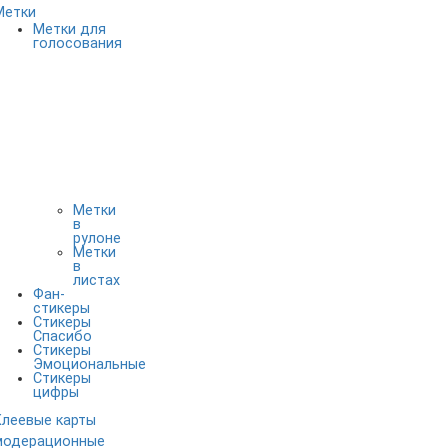
Метки
Метки для
голосования
Метки
в
рулоне
Метки
в
листах
Фан-
стикеры
Стикеры
Спасибо
Стикеры
Эмоциональные
Стикеры
цифры
Клеевые карты
модерационные