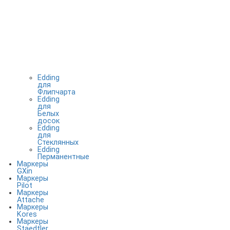
Edding
для
Флипчарта
Edding
для
Белых
досок
Edding
для
Стеклянных
Edding
Перманентные
Маркеры
GXin
Маркеры
Pilot
Маркеры
Attache
Маркеры
Kores
Маркеры
Staedtler