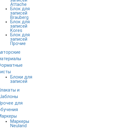
записей
Attache
Блок для
записей
Brauberg
Блок для
записей
Kores
Блок для
записей
Прочие
Авторские
материалы
Форматные
листы
Блоки для
записей
Плакаты и
Шаблоны
Прочее для
обучения
Маркеры
Маркеры
Neuland