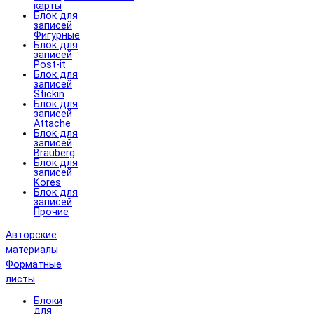
карты
Блок для
записей
Фигурные
Блок для
записей
Post-it
Блок для
записей
Stickin
Блок для
записей
Attache
Блок для
записей
Brauberg
Блок для
записей
Kores
Блок для
записей
Прочие
Авторские
материалы
Форматные
листы
Блоки
для