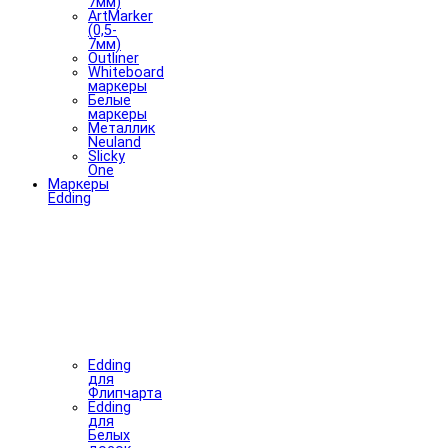
7мм)
ArtMarker
(0,5-
7мм)
Outliner
Whiteboard
маркеры
Белые
маркеры
Металлик
Neuland
Slicky
One
Маркеры
Edding
Edding
для
Флипчарта
Edding
для
Белых