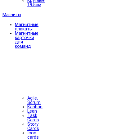
Круглые
19,5см
Магниты
Магнитные
плакаты
Магнитные
карточки
для
команд
Agile,
Scrum
Kanban
Lean
Task
Cards
Story
Cards
Icon
cards