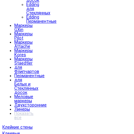
досок
Edding
для
Стеклянных
Edding
Перманентные
Маркеры
GXin
Маркеры
Pilot
Маркеры
Attache
Маркеры
Kores
Маркеры
Staedtler
для
Флипчартов
Перманентные
для
Белых и
Стеклянных
досок
Меловые
маркеры
Двухсторонние
Линеры
Показать
все
Клейкие стены
Клеевые