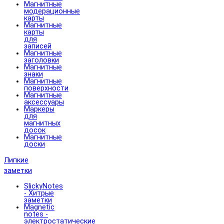
Магнитные
модерационные
карты
Магнитные
карты
для
записей
Магнитные
заголовки
Магнитные
знаки
Магнитные
поверхности
Магнитные
аксессуары
Маркеры
для
магнитных
досок
Магнитные
доски
Липкие
заметки
SlickyNotes
- Хитрые
заметки
Magnetic
notes -
электростатические