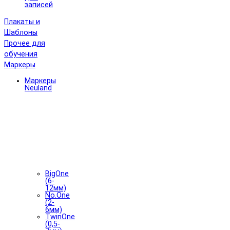
записей
Плакаты и
Шаблоны
Прочее для
обучения
Маркеры
Маркеры
Neuland
BigOne
(6-
12мм)
No.One
(2-
6мм)
TwinOne
(0,5-