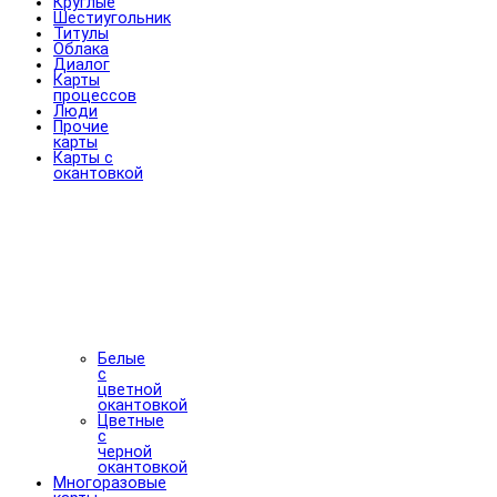
Круглые
Шестиугольник
Титулы
Облака
Диалог
Карты
процессов
Люди
Прочие
карты
Карты с
окантовкой
Белые
с
цветной
окантовкой
Цветные
с
черной
окантовкой
Многоразовые