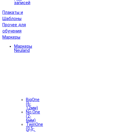
записей
Плакаты и
Шаблоны
Прочее для
обучения
Маркеры
Маркеры
Neuland
BigOne
(6-
12мм)
No.One
(2-
6мм)
TwinOne
(0,5-