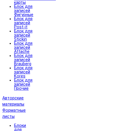
карты
Блок для
записей
Фигурные
Блок для
записей
Post-it
Блок для
записей
Stickin
Блок для
записей
Attache
Блок для
записей
Brauberg
Блок для
записей
Kores
Блок для
записей
Прочие
Авторские
материалы
Форматные
листы
Блоки
для