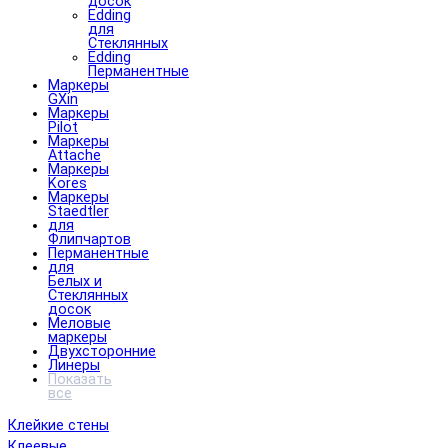
досок
Edding
для
Стеклянных
Edding
Перманентные
Маркеры
GXin
Маркеры
Pilot
Маркеры
Attache
Маркеры
Kores
Маркеры
Staedtler
для
Флипчартов
Перманентные
для
Белых и
Стеклянных
досок
Меловые
маркеры
Двухсторонние
Линеры
Показать
все
Клейкие стены
Клеевые