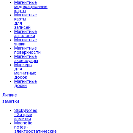
Магнитные
модерационные
карты
Магнитные
карты
для
записей
Магнитные
заголовки
Магнитные
знаки
Магнитные
поверхности
Магнитные
аксессуары
Маркеры
для
магнитных
досок
Магнитные
доски
Липкие
заметки
SlickyNotes
- Хитрые
заметки
Magnetic
notes -
электростатические