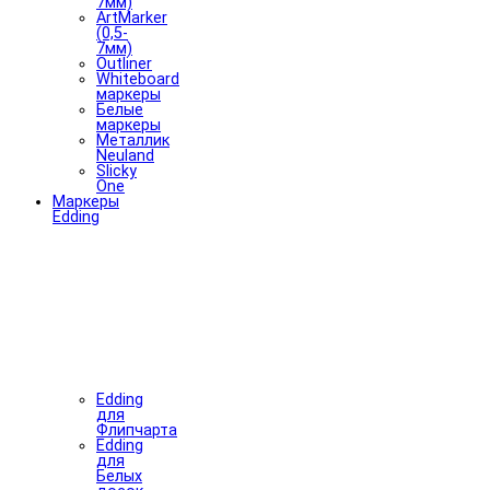
7мм)
ArtMarker
(0,5-
7мм)
Outliner
Whiteboard
маркеры
Белые
маркеры
Металлик
Neuland
Slicky
One
Маркеры
Edding
Edding
для
Флипчарта
Edding
для
Белых