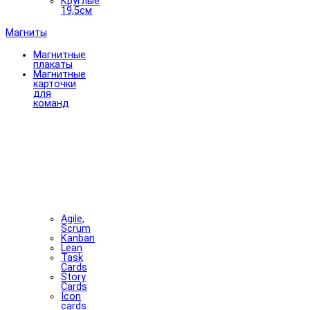
Круглые
19,5см
Магниты
Магнитные
плакаты
Магнитные
карточки
для
команд
Agile,
Scrum
Kanban
Lean
Task
Cards
Story
Cards
Icon
cards