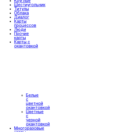
Круглые
Шестиугольник
Титулы
Облака
Диалог
Карты
процессов
Люди
Прочие
карты
Карты с
окантовкой
Белые
с
цветной
окантовкой
Цветные
с
черной
окантовкой
Многоразовые