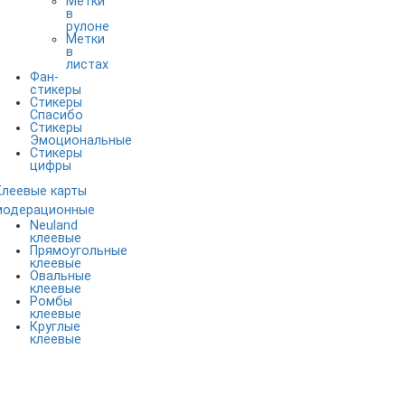
Метки
в
рулоне
Метки
в
листах
Фан-
стикеры
Стикеры
Спасибо
Стикеры
Эмоциональные
Стикеры
цифры
Клеевые карты
модерационные
Neuland
клеевые
Прямоугольные
клеевые
Овальные
клеевые
Ромбы
клеевые
Круглые
клеевые