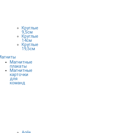
Круглые
9,5см
Круглые
14см
Круглые
19,5см
Магниты
Магнитные
плакаты
Магнитные
карточки
для
команд
Agile,