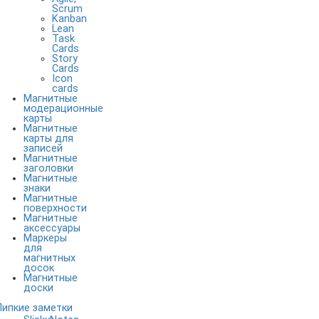
Scrum
Kanban
Lean
Task
Cards
Story
Cards
Icon
cards
Магнитные
модерационные
карты
Магнитные
карты для
записей
Магнитные
заголовки
Магнитные
знаки
Магнитные
поверхности
Магнитные
аксессуары
Маркеры
для
магнитных
досок
Магнитные
доски
Липкие заметки