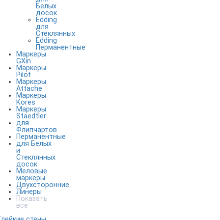
Белых
досок
Edding
для
Стеклянных
Edding
Перманентные
Маркеры
GXin
Маркеры
Pilot
Маркеры
Attache
Маркеры
Kores
Маркеры
Staedtler
для
Флипчартов
Перманентные
для Белых
и
Стеклянных
досок
Меловые
маркеры
Двухсторонние
Линеры
Показать
все
Клейкие стены