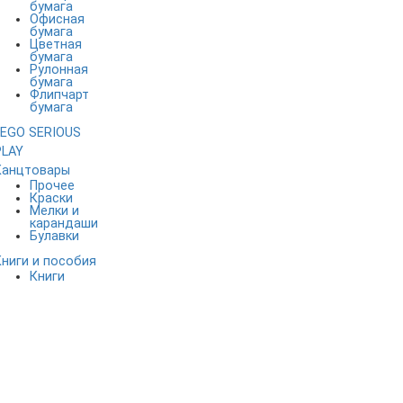
бумага
Офисная
бумага
Цветная
бумага
Рулонная
бумага
Флипчарт
бумага
LEGO SERIOUS
PLAY
Канцтовары
Прочее
Краски
Мелки и
карандаши
Булавки
Книги и пособия
Книги