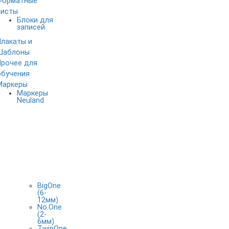
Форматные
листы
Блоки для
записей
Плакаты и
Шаблоны
Прочее для
обучения
Маркеры
Маркеры
Neuland
BigOne
(6-
12мм)
No.One
(2-
6мм)
TwinOne