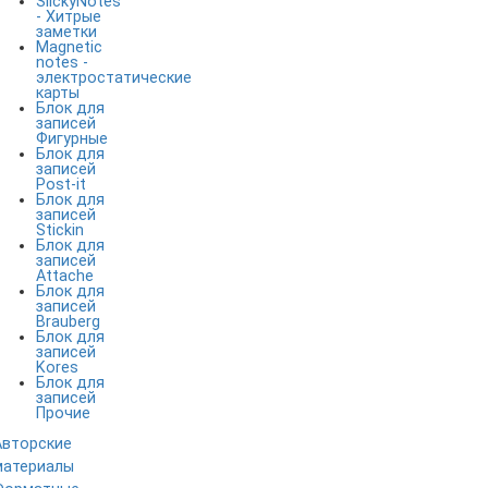
SlickyNotes
- Хитрые
заметки
Magnetic
notes -
электростатические
карты
Блок для
записей
Фигурные
Блок для
записей
Post-it
Блок для
записей
Stickin
Блок для
записей
Attache
Блок для
записей
Brauberg
Блок для
записей
Kores
Блок для
записей
Прочие
Авторские
материалы