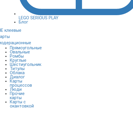
LEGO SERIOUS PLAY
Блог
НЕ клеевые
карты
модерационные
Прямоугольные
Овальные
Ромбы
Круглые
Шестиугольник
Титулы
Облака
Диалог
Карты
процессов
Люди
Прочие
карты
Карты с
окантовкой