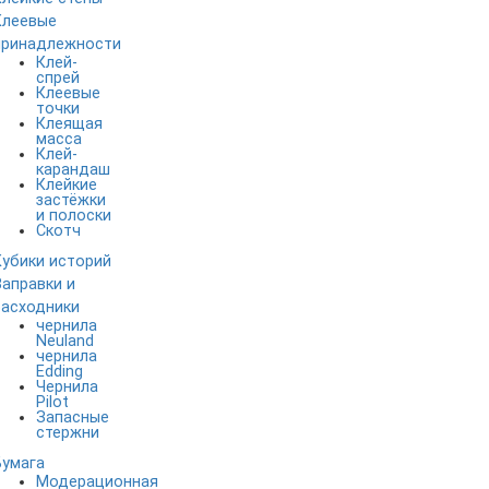
Клеевые
принадлежности
Клей-
спрей
Клеевые
точки
Клеящая
масса
Клей-
карандаш
Клейкие
застёжки
и полоски
Скотч
Кубики историй
Заправки и
расходники
чернила
Neuland
чернила
Edding
Чернила
Pilot
Запасные
стержни
Бумага
Модерационная