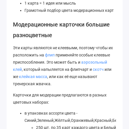
1 карта = 1 идея или мысль
Грамотный подбор цвета модерационных карт
Модерационные карточки большие
разноцветные
Эти карты являются не клеевыми, поэтому чтобы их
расположить на
флип
применяйте особые клеевые
приспособления. Это может быть и
аэрозольный
клей
, который напыляется на флипчарт и
скотч
или
же
клейкая масса
, или как её еще называют
тренерская жвачка.
Карточки для модерации предлагаются в разных
цветовых наборах:
в упаковках ассорти цвета -
Синий,Зеленый,Жёлтый,Оранжевый,Красный,Белый
250 шт. по 35 карт каждого цвета и Белый