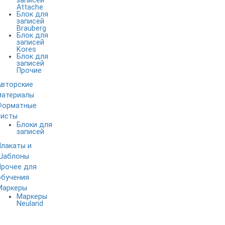
записей
Attache
Блок для
записей
Brauberg
Блок для
записей
Kores
Блок для
записей
Прочие
Авторские
материалы
Форматные
листы
Блоки для
записей
Плакаты и
Шаблоны
Прочее для
обучения
Маркеры
Маркеры
Neuland