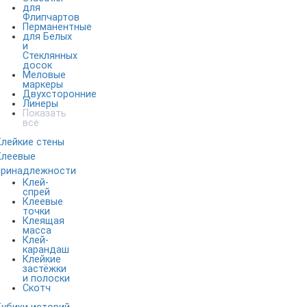
для
Флипчартов
Перманентные
для Белых
и
Стеклянных
досок
Меловые
маркеры
Двухсторонние
Линеры
Показать
все
Клейкие стены
Клеевые
принадлежности
Клей-
спрей
Клеевые
точки
Клеящая
масса
Клей-
карандаш
Клейкие
застёжки
и полоски
Скотч