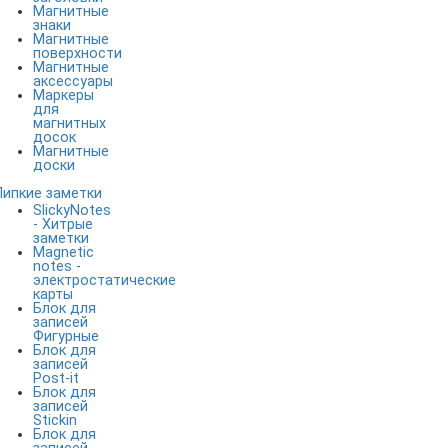
Магнитные
знаки
Магнитные
поверхности
Магнитные
аксессуары
Маркеры
для
магнитных
досок
Магнитные
доски
Липкие заметки
SlickyNotes
- Хитрые
заметки
Magnetic
notes -
электростатические
карты
Блок для
записей
Фигурные
Блок для
записей
Post-it
Блок для
записей
Stickin
Блок для