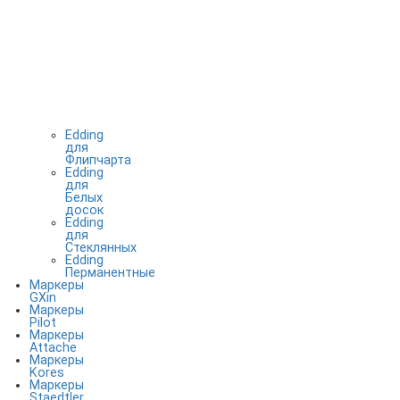
Edding
для
Флипчарта
Edding
для
Белых
досок
Edding
для
Стеклянных
Edding
Перманентные
Маркеры
GXin
Маркеры
Pilot
Маркеры
Attache
Маркеры
Kores
Маркеры
Staedtler