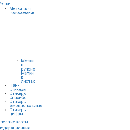
Метки
Метки для
голосования
Метки
в
рулоне
Метки
в
листах
Фан-
стикеры
Стикеры
Спасибо
Стикеры
Эмоциональные
Стикеры
цифры
Клеевые карты
модерационные